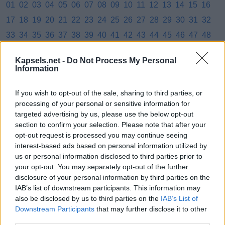
01
02
03
04
05
06
07
08
09
10
11
12
13
14
15
16
17
18
19
20
21
22
23
24
25
26
27
28
29
30
31
32
33
34
35
36
37
38
39
40
41
42
43
44
45
46
47
48
49
50
51
52
53
54
55
56
57
58
59
60
61
62
63
64
Kapsels.net -
Do Not Process My Personal
65
66
67
68
69
70
71
72
73
74
75
76
77
78
79
80
Information
81
82
83
84
85
86
87
88
89
90
91
92
93
94
95
96
If you wish to opt-out of the sale, sharing to third parties, or
97
98
99
100
101
102
103
104
105
106
107
108
109
processing of your personal or sensitive information for
110
111
112
113
114
115
116
targeted advertising by us, please use the below opt-out
section to confirm your selection. Please note that after your
opt-out request is processed you may continue seeing
interest-based ads based on personal information utilized by
us or personal information disclosed to third parties prior to
your opt-out. You may separately opt-out of the further
disclosure of your personal information by third parties on the
IAB’s list of downstream participants. This information may
also be disclosed by us to third parties on the
IAB’s List of
Downstream Participants
that may further disclose it to other
third parties.