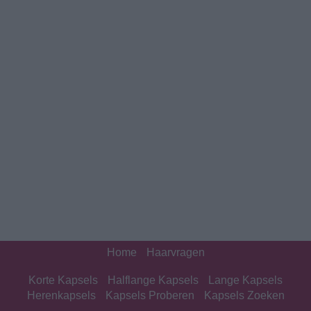
Home
Haarvragen
Korte Kapsels
Halflange Kapsels
Lange Kapsels
Herenkapsels
Kapsels Proberen
Kapsels Zoeken