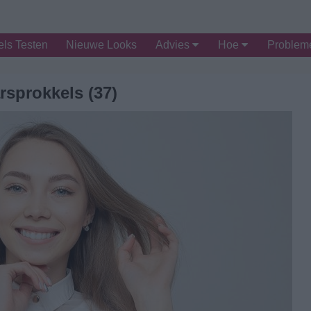
ls Testen
Nieuwe Looks
Advies
Hoe
Proble
rsprokkels (37)