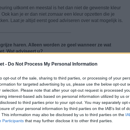
euring uitkomt en meestal is het dan niet de gewenste kleur
Ook kan je er dan niet zomaar een kleur opzetten die je
en. Laat je altijd eerst goed adviseren over wat mogelijk is.
 grijze haren. Alleen worden ze geel wanneer ze wat
et. Wat adviseert u?
de buitenkant, roken en alle andere invloeden van buitenaf!
et -
Do Not Process My Personal Information
 shampoo en conditioner kunnen gebruiken. Wanneer je deze
n laat inwerken, kan hij wat intensiever werken. Mocht dit
to opt-out of the sale, sharing to third parties, or processing of your per
 om de 4 à 6 weken een spoeling opzetten. Dit is iets
formation for targeted advertising by us, please use the below opt-out s
ar.
r selection. Please note that after your opt-out request is processed y
eing interest-based ads based on personal information utilized by us or
disclosed to third parties prior to your opt-out. You may separately opt-
losure of your personal information by third parties on the IAB’s list of
n bij de kapper beter is dan het zelf te doen met een
. This information may also be disclosed by us to third parties on the
IA
rijs worden door je haar veel te kleuren? Ik heb dit
Participants
that may further disclose it to other third parties.
 of dit echt zo is.