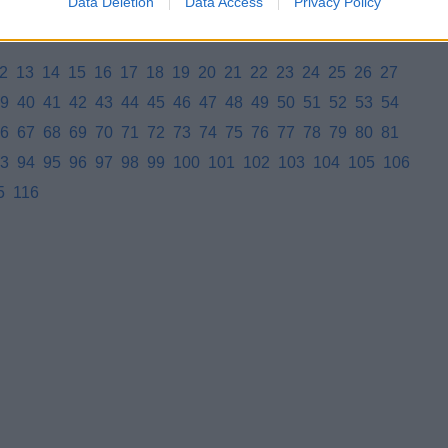
Data Deletion
Data Access
Privacy Policy
2
13
14
15
16
17
18
19
20
21
22
23
24
25
26
27
9
40
41
42
43
44
45
46
47
48
49
50
51
52
53
54
6
67
68
69
70
71
72
73
74
75
76
77
78
79
80
81
3
94
95
96
97
98
99
100
101
102
103
104
105
106
5
116