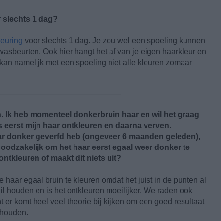
r slechts 1 dag?
leuring
voor slechts 1 dag. Je zou wel een spoeling kunnen
asbeurten. Ook hier hangt het af van je eigen haarkleur en
e kan namelijk met een spoeling niet alle kleuren zomaar
n. Ik heb momenteel donkerbruin haar en wil het graag
us eerst mijn haar ontkleuren en daarna verven.
aar donker geverfd heb (ongeveer 6 maanden geleden),
 noodzakelijk om het haar eerst egaal weer donker te
ontkleuren of maakt dit niets uit?
e haar egaal bruin te kleuren omdat het juist in de punten al
hil houden en is het ontkleuren moeilijker. We raden ook
t er komt heel veel theorie bij kijken om een goed resultaat
ehouden.