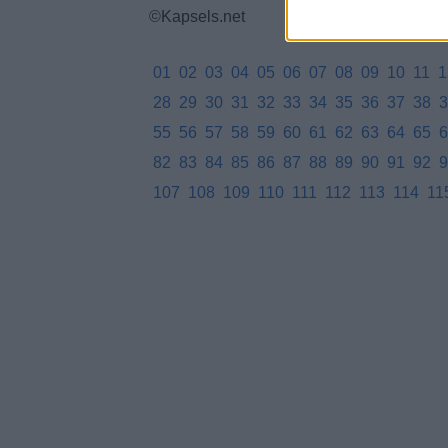
©Kapsels.net
01
02
03
04
05
06
07
08
09
10
11
1
28
29
30
31
32
33
34
35
36
37
38
3
55
56
57
58
59
60
61
62
63
64
65
6
82
83
84
85
86
87
88
89
90
91
92
9
107
108
109
110
111
112
113
114
11