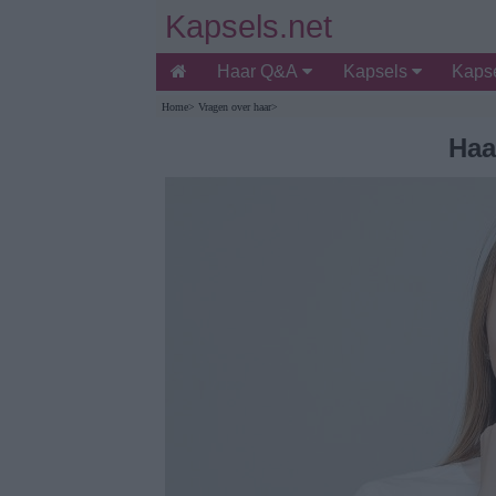
Kapsels.net
Haar Q&A
Kapsels
Kapse
Home
>
Vragen over haar
>
Haa