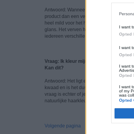
Antwoord: Wanneer je een haarkleuring bij 
Persona
product dan een verf in een kapsalon. Hie
heel mild voor het haar en beschadigt het n
I want t
glans. Het verven heeft niets te maken me
Opted 
iedereen verschillend.
I want t
Opted 
Vraag: Ik kleur mijn haar zelf, maar ik d
I want 
Kan dit?
Advertis
Opted 
Antwoord: Het ligt eraan met wat voor verf 
I want t
kwaad en is het dus niet superschadelijk vo
of my P
vraag is echter of je het wel om de drie w
was col
Opted 
natuurlijke haarkleur benadert, kan je dit w
Volgende pagina