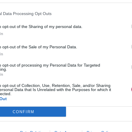
de drogist koopt, dan is dit vaak een veel agressiever
l Data Processing Opt Outs
r in ons kapsalon hebben wij een ammoniavrije verf. Die is
iet. Ook blijft de kleur langer mooi en behoud je langer de
o opt-out of the Sharing of my personal data.
t
vroeger grijs worden
. Het tijdstip waarop je grijs wordt, is bij
In
o opt-out of the Sale of my Personal Data.
In
oe dit om de drie weken, omdat ik nogal snel uitgroei heb.
to opt-out of processing my Personal Data for Targeted
ing.
In
je kleurt. Als het een ammoniavrije kleuring is, kan dit geen
o opt-out of Collection, Use, Retention, Sale, and/or Sharing
or je haar. Het is een goed teken dat je haar snel groeit. De
ersonal Data that Is Unrelated with the Purposes for which it
eken wil kleuren. Wanneer je een kleur zoekt die je
lected.
Out
at langer uitstellen.
CONFIRM