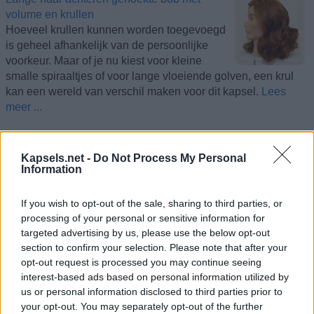
volume en krullen
Hoeveel krullen kunnen worden toegevoegd
is geheel afhankelijk van de persoonlijke
voorkeur. Maar of je nu kiest voor kleine
smalle spiraaltjes of voor lange vloeiende golven, een krul
kan een wereld van verschil maken voor dit kapsel.
Lees
meer ...
Romantische haarstijlen
Kapsels.net -
Do Not Process My Personal
Of je haar nu kort, lang of er ergens tussenin
Information
is, een romantische haarstijl is een
uitstekende manier om een uiterst vrouwelijk
If you wish to opt-out of the sale, sharing to third parties, or
tintje aan je uiterlijk te geven. Het volgen van
processing of your personal or sensitive information for
een paar eenvoudige tips zal je helpen dé perfecte look te
targeted advertising by us, please use the below opt-out
krijgen.
Lees meer ...
section to confirm your selection. Please note that after your
opt-out request is processed you may continue seeing
Stylen met behulp van krultangen
interest-based ads based on personal information utilized by
Ongeacht de maat of type krul die je wenst,
us or personal information disclosed to third parties prior to
voor elk doel is er wel ergens een geschikte
your opt-out. You may separately opt-out of the further