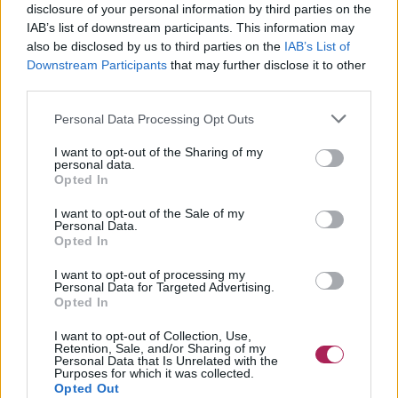
krultang verkrijgbaar. Hier vind je een aantal
disclosure of your personal information by third parties on the
zaken waarvan je op de hoogte moet zijn om
IAB’s list of downstream participants. This information may
het beste uit je krultang te halen.
Lees meer ...
also be disclosed by us to third parties on the
IAB’s List of
Downstream Participants
that may further disclose it to other
third parties.
Stylen zonder hulpmiddelen
Met niets meer dan een kam, wat speldjes
Personal Data Processing Opt Outs
en een styling product kun je de prachtigste
looks bij jezelf maken. Hier volgen een paar
I want to opt-out of the Sharing of my
personal data.
van deze zeer eenvoudige technieken voor
Opted In
vingergolven, platte krullen en pijpenkrullen.
Lees meer ...
I want to opt-out of the Sale of my
Personal Data.
Eén snit – drie kapsels voor elke
Opted In
gelegenheid
De huidige haarmode biedt ontelbare
I want to opt-out of processing my
Personal Data for Targeted Advertising.
stylingmogelijkheden om voor elke
Opted In
gelegenheid een leuke look te hebben of om
er gewoon eens anders uit te zien. Met deze basissnit en de
I want to opt-out of Collection, Use,
Retention, Sale, and/or Sharing of my
juiste producten kunt u verschillende looks zelf stylen.
Lees
Personal Data that Is Unrelated with the
meer ...
Purposes for which it was collected.
Opted Out