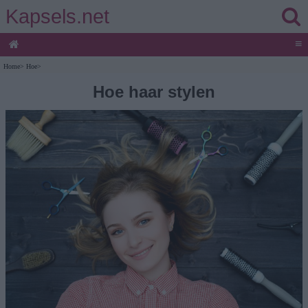
Kapsels.net
≡
Home
>
Hoe
>
Hoe haar stylen