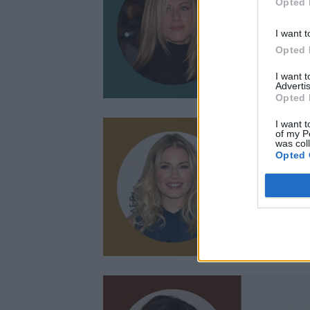
Opted 
I want t
Opted 
I want 
Advertis
Opted 
I want t
of my P
was col
Opted 