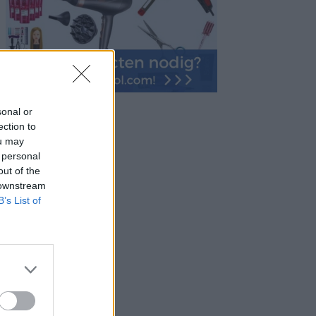
sonal or
ection to
ou may
 personal
out of the
 downstream
B’s List of