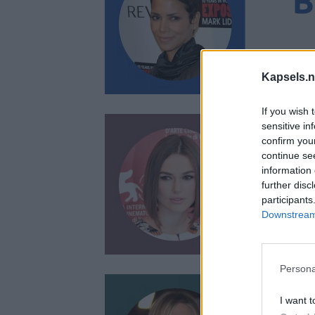
Kapsels.n
If you wish 
sensitive in
confirm you
continue se
information 
further disc
participants
Downstream 
Persona
I want t