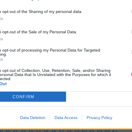
o opt-out of the Sharing of my personal data.
In
n mijn haar. Mijn haar is 39 cm lang. Is dit lang genoeg?
o opt-out of the Sale of my Personal Data.
ten zetten bij een permanent?
In
nneer ik puur van centimeters uitga, denk ik zelfs dat het
to opt-out of processing my Personal Data for Targeted
ing.
rdeel over te geven, zou ik je haar eerst moeten zien. Voor
In
k om het haar te zien, want het is van meerdere factoren
t.
o opt-out of Collection, Use, Retention, Sale, and/or Sharing
ersonal Data that Is Unrelated with the Purposes for which it
lected.
Out
CONFIRM
Data Deletion
Data Access
Privacy Policy
2
13
14
15
16
17
18
19
20
21
22
23
24
25
26
27