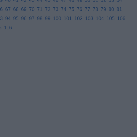
9
40
41
42
43
44
45
46
47
48
49
50
51
52
53
54
6
67
68
69
70
71
72
73
74
75
76
77
78
79
80
81
3
94
95
96
97
98
99
100
101
102
103
104
105
106
5
116