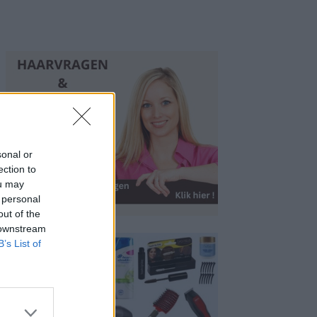
sonal or
ection to
ou may
 personal
out of the
 downstream
B’s List of