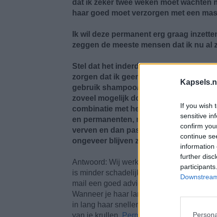
dat ik zeker twee weken moet wachten 
haar goed moet verzorgen met een maske
Ik wil deze permanent erg graag inzetten,
zeggen de meeste mensen dat ik nu al z
Stel dat het inderdaad mogelijk is om e
zorgen dat ik geen ontzettende kroesbos
Kapsels.n
gebruik shampoo/conditioner/repair van 
zoveel mogelijk donkerbruin verven (zov
If you wish 
combinatie met het zetten van een spiraa
sensitive in
en permanenten, maar kan ik het wel na 
confirm you
verven en dan pas te permanenten? Dan
continue se
ongeveer blijven zitten?
information 
further disc
Antwoord: Wij werken hier in het salon met 
participants
is minder schadelijk dan een gewone perma
Downstream 
mail een goed advies te geven. We kunnen
Wanneer je haar lang is, moet je altijd ki
in lang haar sneller uit. Het mooist is om 
Persona
van je krullen.
Permanenten
en kleuren kan