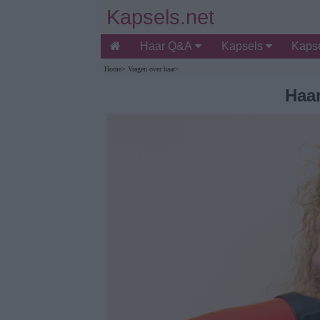
Kapsels.net
Haar Q&A
Kapsels
Kapse
Home
>
Vragen over haar
>
Haar