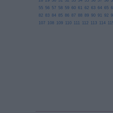
28
29
30
31
32
33
34
35
36
37
38
3
55
56
57
58
59
60
61
62
63
64
65
6
82
83
84
85
86
87
88
89
90
91
92
9
107
108
109
110
111
112
113
114
11