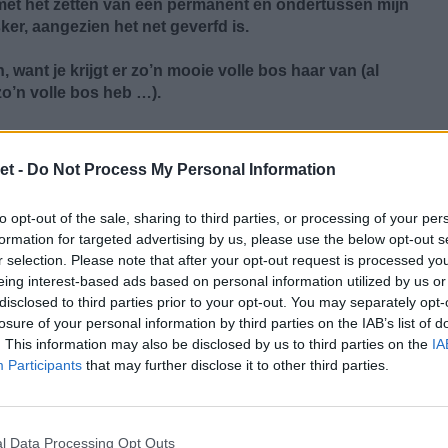
met het zetten van een permanent en ondertussen mijn
r, aangezien het net geverfd is.
 want je krijgt er zo’n mooie volle bos haar van (al
o’n volle bos heb …).
en spiraalpermanent in te zetten, hoe moet ik er dan voor
 krijg? Hoe kan ik mijn haar het best verzorgen? Ik
et -
Do Not Process My Personal Information
Matrix Biolage. Wellicht wil ik mijn haar ook weer
eel mogelijk naar mijn eigen kleur). Kan dit in
to opt-out of the sale, sharing to third parties, or processing of your per
lpermanent? Ik snap dat ik niet tegelijkertijd kan verven
formation for targeted advertising by us, please use the below opt-out s
een aantal weken verven? Of is het beter om eerst te
r selection. Please note that after your opt-out request is processed y
 nog een laatste vraagje: hoelang zal de permanent
eing interest-based ads based on personal information utilized by us or
disclosed to third parties prior to your opt-out. You may separately opt-
losure of your personal information by third parties on the IAB’s list of
de vloeistof van CHI, dit is een ammoniavrije vloeistof. Die
. This information may also be disclosed by us to third parties on the
IA
nentvloeistof. Het is voor ons heel moeilijk om jou zo via
Participants
that may further disclose it to other third parties.
 je haar namelijk niet zien en je geen voorbeelden geven.
ezen voor een fijnere permanent. Een te grove permanent zakt
veel lagen in je haar te knippen; dan heb je ook langer plezier
l Data Processing Opt Outs
 niet tegelijkertijd. Ons advies is om daar zeker 2 weken