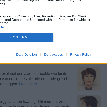
ing.
In
ire van een kapper is de stompe snit. Dit is
o opt-out of Collection, Use, Retention, Sale, and/or Sharing
anneer ze zeggen dat ze hun haar allemaal
ersonal Data that Is Unrelated with the Purposes for which it
lijkste manier om deze basissnit uit te
lected.
Out
CONFIRM
ruikt worden om kapsels en knipideeën te
j individuele klanten om notities en
Data Deletion
Data Access
Privacy Policy
bruikt werden.
Lees meer ...
kapsel met pony, een gehoekte wig bij de
m van de coupe zal korte en ronde gezichten
gen leggen.
Lees meer ...
ijgevochten haarstijl. Dit model is zeer
uctuur en is er op gericht de aandacht op de