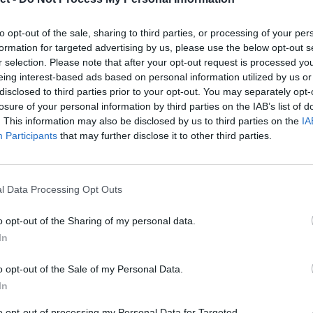
 of holle bob genoemd.
Lees meer ...
to opt-out of the sale, sharing to third parties, or processing of your per
formation for targeted advertising by us, please use the below opt-out s
an de bob knippen, dan moeten we enkele
r selection. Please note that after your opt-out request is processed y
en moeten worden om er zeker van te zijn
eing interest-based ads based on personal information utilized by us or
estie. We bekijken elke factor apart.
Lees
disclosed to third parties prior to your opt-out. You may separately opt-
losure of your personal information by third parties on the IAB’s list of
. This information may also be disclosed by us to third parties on the
IA
Participants
that may further disclose it to other third parties.
 en golfpatroon
 belangrijke bepalende factoren zijn voor de
n kapsel. Daarom is het belangrijk dat
 zijn van hoe hun haar hier waarschijnlijk
l Data Processing Opt Outs
o opt-out of the Sharing of my personal data.
rm?
In
t voor goed op de hoogte te zijn van de
s eerst onze instructies voor het knippen en
o opt-out of the Sale of my Personal Data.
rechthoekige of een driehoekige pony.
Lees
In
to opt-out of processing my Personal Data for Targeted