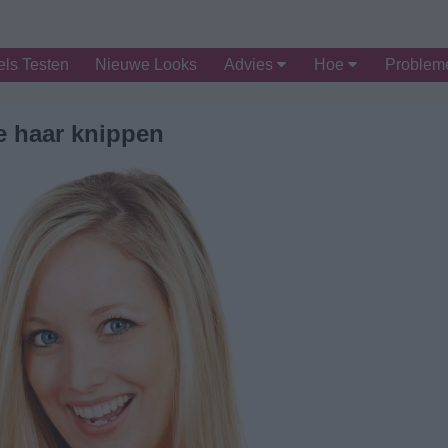
ls Testen
Nieuwe Looks
Advies
Hoe
Proble
 haar knippen