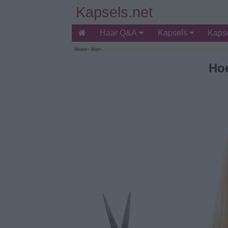
Kapsels.net
Haar Q&A
Kapsels
Kapse
Home
>
Hoe
>
Hoe