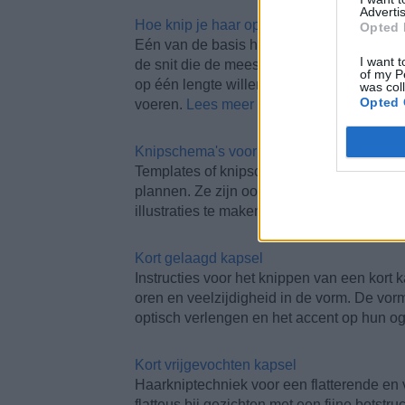
Advertis
Hoe knip je haar op één lengte?
Opted 
Eén van de basis haarsnitten in het reperto
I want t
de snit die de meeste mensen bedoelen w
of my P
op één lengte willen. Hier vind je de makke
was col
Opted 
voeren.
Lees meer ...
Knipschema's voor kapsels
Templates of knipschema's die kunnen geb
plannen. Ze zijn ook ideaal voor gebruik bi
illustraties te maken bij technieken die ge
Kort gelaagd kapsel
Instructies voor het knippen van een kort 
oren en veelzijdigheid in de vorm. De vor
optisch verlengen en het accent op hun o
Kort vrijgevochten kapsel
Haarkniptechniek voor een flatterende en vr
flatteus bij gezichten met een fijne botstr