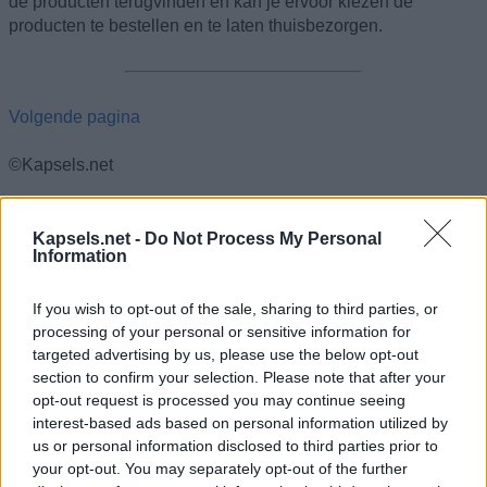
de producten terugvinden en kan je ervoor kiezen de
producten te bestellen en te laten thuisbezorgen.
Volgende pagina
©Kapsels.net
01
02
03
04
05
06
07
08
09
10
11
12
13
14
15
16
Kapsels.net -
Do Not Process My Personal
Information
17
18
19
20
21
22
23
24
25
26
27
28
29
30
31
32
33
34
35
36
37
38
39
40
41
42
43
44
45
46
47
48
If you wish to opt-out of the sale, sharing to third parties, or
49
50
51
52
53
54
55
56
57
58
59
60
61
62
63
64
processing of your personal or sensitive information for
targeted advertising by us, please use the below opt-out
65
66
67
68
69
70
71
72
73
74
75
76
77
78
79
80
section to confirm your selection. Please note that after your
81
82
83
84
85
86
87
88
89
90
91
92
93
94
95
96
opt-out request is processed you may continue seeing
97
98
99
100
101
102
103
104
105
106
107
108
109
interest-based ads based on personal information utilized by
us or personal information disclosed to third parties prior to
110
111
112
113
114
115
116
your opt-out. You may separately opt-out of the further