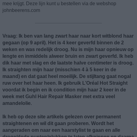
mee krijgt. Deze lijn kunt u bestellen via de webshop
johnbeerens.com
Vraag: Ik ben van lang zwart haar naar kort witblond haar
gegaan (op 9 april). Het is 4 keer geverfd binnen de 2
weken en was redelijk droog. Nu is mijn haar opnieuw op
lengte en inmiddels alweer bruin en zwart geverfd. Ik heb
dik haar met slag en de laatste halve centimeter is droog.
Ik straighten mijn haar (misschien 4 à 5 keer in de
maand) en dat gaat heel moeilijk. De stijltang gaat nogal
ruw over het haar heen. Ik gebruik L’Oréal Hot Straight
voordat ik begin en ik condition mijn haar 2 keer in de
week met Guhl Hair Repair Masker met extra veel
amandelolie.
Ik heb op deze site artikels gelezen over permanent
straightenen en wil dit gaan proberen. Wordt het
aangeraden om naar een haarstylist te gaan en alle
droge/dode punten/plukken te laten afknippen en daarna