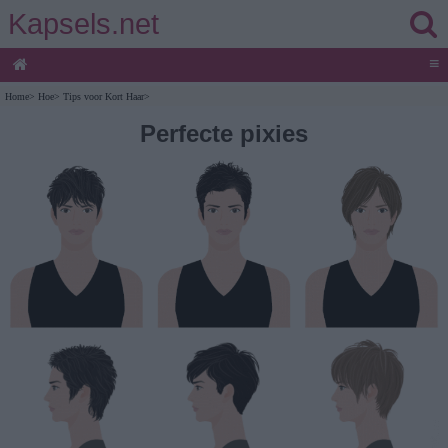
Kapsels.net
≡
Home
>
Hoe
>
Tips voor Kort Haar
>
Perfecte pixies