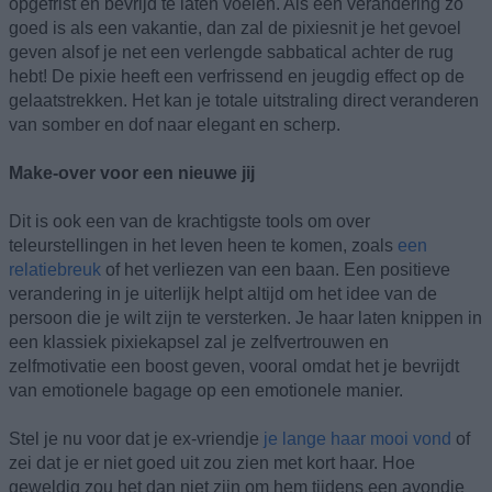
opgefrist en bevrijd te laten voelen. Als een verandering zo
goed is als een vakantie, dan zal de pixiesnit je het gevoel
geven alsof je net een verlengde sabbatical achter de rug
hebt! De pixie heeft een verfrissend en jeugdig effect op de
gelaatstrekken. Het kan je totale uitstraling direct veranderen
van somber en dof naar elegant en scherp.
Make-over voor een nieuwe jij
Dit is ook een van de krachtigste tools om over
teleurstellingen in het leven heen te komen, zoals
een
relatiebreuk
of het verliezen van een baan. Een positieve
verandering in je uiterlijk helpt altijd om het idee van de
persoon die je wilt zijn te versterken. Je haar laten knippen in
een klassiek pixiekapsel zal je zelfvertrouwen en
zelfmotivatie een boost geven, vooral omdat het je bevrijdt
van emotionele bagage op een emotionele manier.
Stel je nu voor dat je ex-vriendje
je lange haar mooi vond
of
zei dat je er niet goed uit zou zien met kort haar. Hoe
geweldig zou het dan niet zijn om hem tijdens een avondje