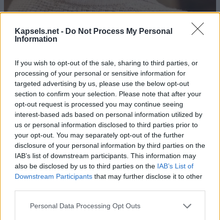
Kapsels.net -
Do Not Process My Personal
Information
De styling versterkt de persoonlijkheid van het kapsel nog
If you wish to opt-out of the sale, sharing to third parties, or
verder. De langere stukken bovenop zijn licht warrig gestyled
processing of your personal or sensitive information for
met precies genoeg product om structuur te geven, terwijl de
targeted advertising by us, please use the below opt-out
natuurlijke textuur behouden blijft. Deze doelgerichte
section to confirm your selection. Please note that after your
afwerking geeft het kapsel zijn moderne uitstraling. De
opt-out request is processed you may continue seeing
zijkanten blijven netjes kort geknipt, wat een strak contrast
interest-based ads based on personal information utilized by
us or personal information disclosed to third parties prior to
creëert en de totale look verfijnd en eigentijds houdt.
your opt-out. You may separately opt-out of the further
disclosure of your personal information by third parties on the
Het crèmekleurige vest dat bij het kapsel wordt gedragen is
IAB’s list of downstream participants. This information may
een doordachte keuze. De zachte, neutrale tint laat de
also be disclosed by us to third parties on the
IAB’s List of
warme koperkleuren volledig tot hun recht komen, terwijl het
Downstream Participants
that may further disclose it to other
ontspannen silhouet de zelfverzekerde eenvoud van de
third parties.
pixiecut weerspiegelt. Een bordeauxrode blouse eronder
voegt subtiele diepte toe zonder de aandacht van het haar af
Personal Data Processing Opt Outs
te leiden.