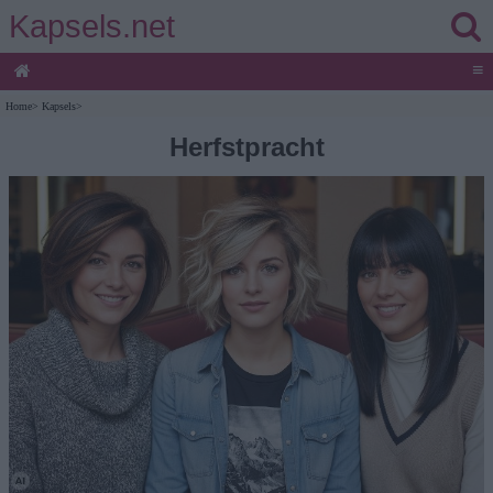
Kapsels.net
≡
Home
>
Kapsels
>
Herfstpracht