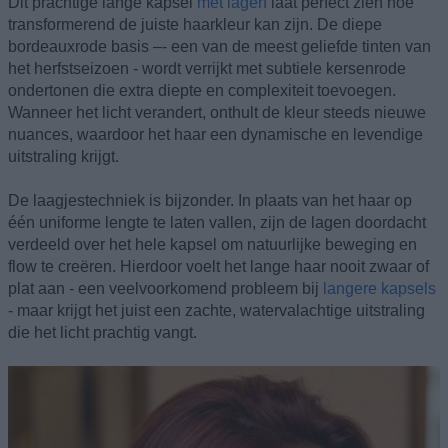
Dit prachtige lange kapsel
met lagen
laat perfect zien hoe
transformerend de juiste haarkleur kan zijn. De diepe
bordeauxrode basis –- een van de meest geliefde tinten van
het herfstseizoen - wordt verrijkt met subtiele kersenrode
ondertonen die extra diepte en complexiteit toevoegen.
Wanneer het licht verandert, onthult de kleur steeds nieuwe
nuances, waardoor het haar een dynamische en levendige
uitstraling krijgt.
De laagjestechniek is bijzonder. In plaats van het haar op
één uniforme lengte te laten vallen, zijn de lagen doordacht
verdeeld over het hele kapsel om natuurlijke beweging en
flow te creëren. Hierdoor voelt het lange haar nooit zwaar of
plat aan - een veelvoorkomend probleem bij
langere kapsels
- maar krijgt het juist een zachte, watervalachtige uitstraling
die het licht prachtig vangt.