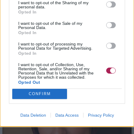
I want to opt-out of the Sharing of my
personal data.
Samen creëren al deze elementen een look die modern en
Opted In
stijlvol aanvoelt.
I want to opt-out of the Sale of my
Personal Data.
Opted In
Stijlvolle Korte Bob
I want to opt-out of processing my
Personal Data for Targeted Advertising.
Opted In
I want to opt-out of Collection, Use,
Retention, Sale, and/or Sharing of my
Personal Data that Is Unrelated with the
Purposes for which it was collected.
Opted Out
CONFIRM
Data Deletion
Data Access
Privacy Policy