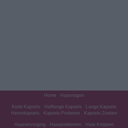
Home
Haarvragen
Korte Kapsels
Halflange Kapsels
Lange Kapsels
Herenkapsels
Kapsels Proberen
Kapsels Zoeken
Haarverzorging
Haarproblemen
Haar Knippen