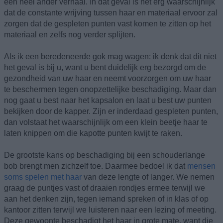
een heel ander verhaal. In dat geval is het erg waarschijnlijk
dat de constante wrijving tussen haar en materiaal ervoor zal
zorgen dat de gespleten punten vast komen te zitten op het
materiaal en zelfs nog verder splijten.
Als ik een beredeneerde gok mag wagen: ik denk dat dit niet
het geval is bij u, want u bent duidelijk erg bezorgd om de
gezondheid van uw haar en neemt voorzorgen om uw haar
te beschermen tegen onopzettelijke beschadiging. Maar dan
nog gaat u best naar het kapsalon en laat u best uw punten
bekijken door de kapper. Zijn er inderdaad gespleten punten,
dan volstaat het waarschijnlijk om een klein beetje haar te
laten knippen om die kapotte punten kwijt te raken.
De grootste kans op beschadiging bij een schouderlange
bob brengt men zichzelf toe. Daarmee bedoel ik dat
mensen
soms spelen met haar
van deze lengte of langer. We nemen
graag de puntjes vast of draaien rondjes ermee terwijl we
aan het denken zijn, tegen iemand spreken of in klas of op
kantoor zitten terwijl we luisteren naar een lezing of meeting.
Deze gewoonte beschadigt het haar in grote mate, want die