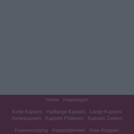
Home
Haarvragen
Korte Kapsels
Halflange Kapsels
Lange Kapsels
Herenkapsels
Kapsels Proberen
Kapsels Zoeken
Haarverzorging
Haarproblemen
Haar Knippen