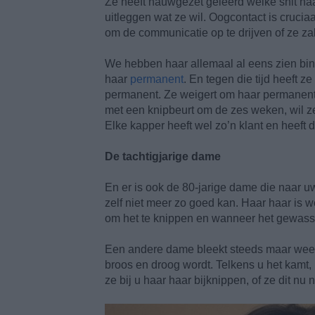
Ze heeft nauwgezet geleerd welke snit haar
uitleggen wat ze wil. Oogcontact is cruciaa
om de communicatie op te drijven of ze zal
We hebben haar allemaal al eens zien bin
haar
permanent
. En tegen die tijd heeft 
permanent. Ze weigert om haar permanent te
met een knipbeurt om de zes weken, wil ze
Elke kapper heeft wel zo’n klant en heeft d
De tachtigjarige dame
En er is ook de 80-jarige dame die naar u
zelf niet meer zo goed kan. Haar haar is we
om het te knippen en wanneer het gewasse
Een andere dame bleekt steeds maar weer z
broos en droog wordt. Telkens u het kamt,
ze bij u haar haar bijknippen, of ze dit nu n