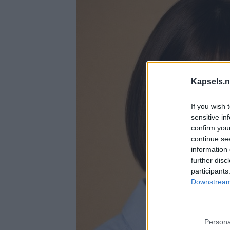
Kapsels.n
If you wish 
sensitive in
confirm you
continue se
information 
further disc
participants
Downstream 
Persona