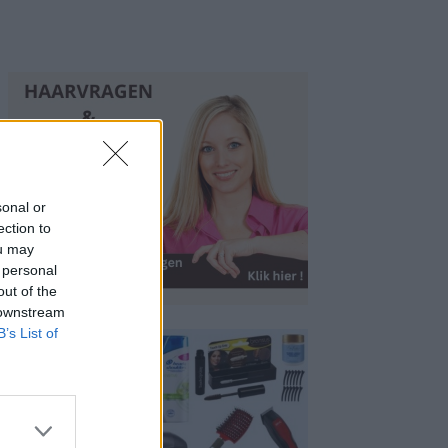
sonal or
ection to
ou may
 personal
out of the
 downstream
B’s List of