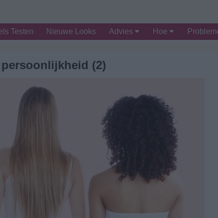
ls Testen
Nieuwe Looks
Advies
Hoe
Proble
 persoonlijkheid (2)