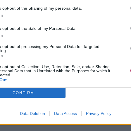
o opt-out of the Sharing of my personal data.
In
o opt-out of the Sale of my Personal Data.
In
at om de zes weken komt om haar kapsel in vorm te houden. Ze
to opt-out of processing my Personal Data for Targeted
e manier weliswaar en ze is zowel een goede klant als een
ing.
n u omhelst haar steeds wanneer ze uw zaak verlaat. U kent
In
aar kinderen, waar ze geboren is en al haar dromen. U
o opt-out of Collection, Use, Retention, Sale, and/or Sharing
ersonal Data that Is Unrelated with the Purposes for which it
lected.
te verwonderen dat kappers net als barkeepers en
Out
n ervaring geleerd om een pasklaar antwoord te hebben
 we een petitie zouden moeten starten voor een wereldwijde
CONFIRM
 tijd hebben om te doen wat we het liefst doen en waar we
ar doen bijvoorbeeld en … naar onze therapeut gaan.
Data Deletion
Data Access
Privacy Policy