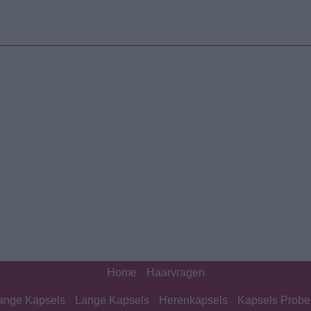
Home
Haarvragen
lange Kapsels
Lange Kapsels
Herenkapsels
Kapsels Probe