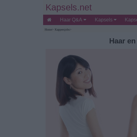
Kapsels.net
Haar Q&A
Kapsels
Kapse
Home
>
Kappersjobs
>
Haar en