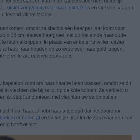
 het best staat en kan in de kappersstoel heel duidelijk
l.
Luister zorgvuldig naar haar instructies
en stel veel vragen
 u levend villen! Miauw!
nenkomen, omdat ze slechts één keer per jaar komt voor
ze zo’n 15 cm nieuwe haargroei met op het einde haar oude
 laten afknippen. In plaats van er beter te willen uitzien
 al haar haar houden en zo waar voor haar geld krijgen.
ie leren te accepteren zoals ze is.
w kapsalon komt om haar haar te laten wassen, omdat ze dit
l in vlechten die bijna tot op de knie komen. Ze verbiedt u
n is, stapt ze opnieuw met vlechten uw salon buiten.
elf haar haar. U hebt haar uitgelegd dat het daardoor
breken er haren af
en vallen ze uit. Om de zes maanden laat
odig heeft of niet.