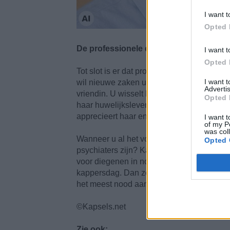
I want t
Opted 
De professionele dame
I want t
Opted 
Tot slot is er dat professionele meisje d
I want 
wil nieuwe zaken uitproberen, op een trag
Advertis
vriendin. U wisselt kaartjes uit op reis e
Opted 
haar huwelijksleven, haar probleempjes, h
apprecieert haar enorm.
I want t
of my P
was col
Wanneer u al het vorige leest, is het dan 
Opted 
psychiaters zijn? Kappers hebben door hu
voor diegenen in nood. Ik geloof echt dat
kappersdag. Dan zouden we eens wat vrije
het meest nood aan hebben: ons eigen ha
©Kapsels.net
Zie ook: