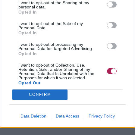
I want to opt-out of the Sharing of my
De bordeauxrode kleur is intens en staat prachtig bij een
personal data.
Opted In
lichte huid en lichte ogen. Het kapsel zelf is
een klassieke
pixie
: kort geknipt aan de zijkanten en achterkant, met iets
I want to opt-out of the Sale of my
meer lengte bovenop, waar het haar in zachte laagjes valt. Er
Personal Data.
zit een androgyne rand aan deze stijl die fris aanvoelt, maar
Opted In
hij is ook vrouwelijk doordat hij de aandacht naar het gezicht
I want to opt-out of processing my
trekt.
Personal Data for Targeted Advertising.
Opted In
Een van de grote voordelen van een pixie cut in de zomer is
I want to opt-out of Collection, Use,
de vrijheid die hij geeft. Geen hitte, geen zweet in de nek,
Retention, Sale, and/or Sharing of my
geen haar in je gezicht. Je staat op, haalt je vingers erdoor
Personal Data that Is Unrelated with the
Purposes for which it was collected.
met een klein beetje stylingproduct, en je bent klaar om te
Opted Out
gaan.
CONFIRM
Stel je eens voor hoeveel karakter dit kapsel uitstraalt. De
rijke kleur, de zachte textuur bovenop en de vorm komen
samen tot iets dat zowel artistiek als draagbaar aanvoelt.
Data Deletion
Data Access
Privacy Policy
Droom je ervan om kort te gaan en iets onverwachts met
kleur te doen? Dan is dit jouw zomerse uitdaging!