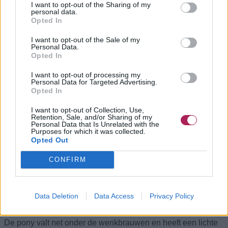
I want to opt-out of the Sharing of my
personal data.
Opted In
I want to opt-out of the Sale of my
Personal Data.
Opted In
I want to opt-out of processing my
Personal Data for Targeted Advertising.
Opted In
I want to opt-out of Collection, Use,
Retention, Sale, and/or Sharing of my
Personal Data that Is Unrelated with the
Purposes for which it was collected.
Deze look bestaat uit zeer lang, steil blond haar met een
Opted Out
koele platinumtint, gecombineerd met een prachtige volle
pony die het gezicht omlijst. De lengte reikt ver onder de
CONFIRM
heupen, en dat het haar op deze lengte nog in zo'n
uitstekende conditie verkeert, is op zichzelf al uitzonderlijk.
Geen rafelige punten, geen zichtbare schade; alleen glad en
Data Deletion
Data Access
Privacy Policy
gezond haar.
De pony valt net onder de wenkbrauwen en heeft een lichte