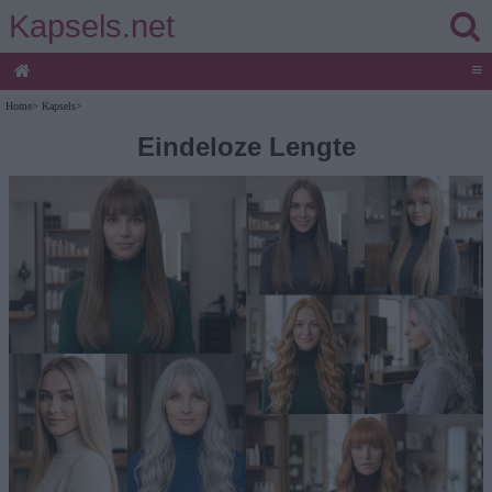
Kapsels.net
≡
Home
>
Kapsels
>
Eindeloze Lengte