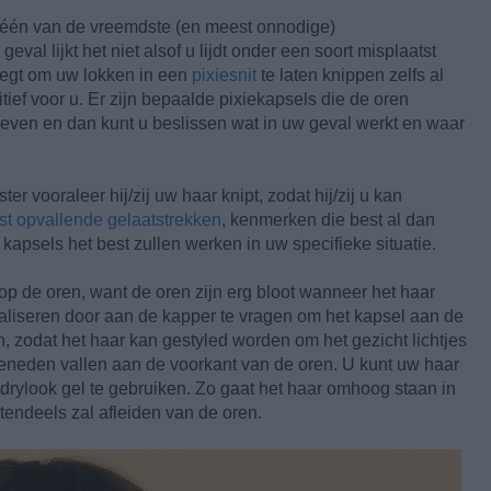
één van de vreemdste (en meest onnodige)
val lijkt het niet alsof u lijdt onder een soort misplaatst
eegt om uw lokken in een
pixiesnit
te laten knippen zelfs al
sitief voor u. Er zijn bepaalde pixiekapsels die de oren
 geven en dan kunt u beslissen wat in uw geval werkt en waar
 vooraleer hij/zij uw haar knipt, zodat hij/zij u kan
t opvallende gelaatstrekken
, kenmerken die best al dan
 kapsels het best zullen werken in uw specifieke situatie.
op de oren, want de oren zijn erg bloot wanneer het haar
nimaliseren door aan de kapper te vragen om het kapsel aan de
n, zodat het haar kan gestyled worden om het gezicht lichtjes
beneden vallen aan de voorkant van de oren. U kunt uw haar
 drylook gel te gebruiken. Zo gaat het haar omhoog staan in
tendeels zal afleiden van de oren.