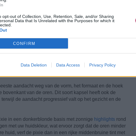
In
o opt-out of Collection, Use, Retention, Sale, and/or Sharing
ersonal Data that Is Unrelated with the Purposes for which it
lected.
Out
CONFIRM
nger aan de zijkanten en pony zijn waarschijnlijk het best
uw pony
erg gestructureerd en diagonaal te knippen, zodat
Data Deletion
Data Access
Privacy Policy
enovergestelde kant van het kapsel zou moeten aansluiten
gezicht omkadert op een zachte, haast piekerige manier.
eeste aandacht weg van de vorm, het formaat en de hoek
e bovenkant van de oren. Dit soort kapsel heeft ook de
erwijl de aandacht progressief valt op het gezicht en de
 pixie in een donkerblonde basis met zonnige
highlights
rond
gen met uw huidskleur, wat ervoor zorgt dat de oren minder
re huid, verf de pixie dan in een rijke middenbruine tint met