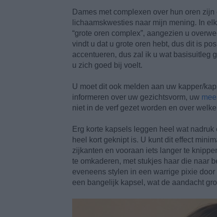
Dames met complexen over hun oren zijn 
lichaamskwesties naar mijn mening. In elk ge
“grote oren complex”, aangezien u overw
vindt u dat u grote oren hebt, dus dit is po
accentueren, dus zal ik u wat basisuitleg
u zich goed bij voelt.
U moet dit ook melden aan uw kapper/kapster
informeren over uw gezichtsvorm, uw
mees
niet in de verf gezet worden en over welke
Erg korte kapsels leggen heel wat nadruk 
heel kort geknipt is. U kunt dit effect mi
zijkanten en vooraan iets langer te knippe
te omkaderen, met stukjes haar die naar 
eveneens stylen in een warrige pixie door
een bangelijk kapsel, wat de aandacht gro