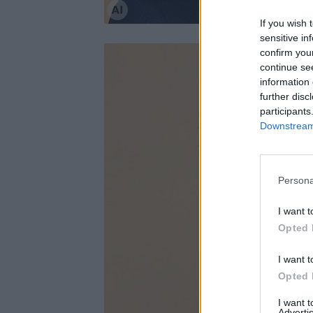
If you wish 
sensitive in
confirm you
continue se
information 
further disc
participants
Downstream 
Persona
I want t
Opted 
I want t
Opted 
I want 
Advertis