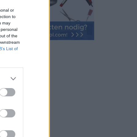
sonal or
ection to
ou may
 personal
out of the
 downstream
B’s List of