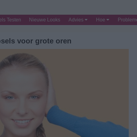
ls Testen
Nieuwe Looks
Advies
Hoe
Proble
sels voor grote oren