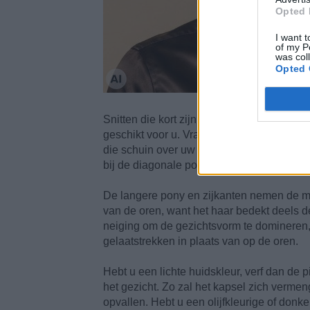
Opted 
I want t
of my P
was col
Opted 
Snitten die kort zijn langs achter, maar la
geschikt voor u. Vraag aan de kapper om
die schuin over uw voorhoofd valt. De teg
bij de diagonale pony, zodat het haar het 
De langere pony en zijkanten nemen de m
van de oren, want het haar bedekt deels d
neiging om de gezichtsvorm te domineren, t
gelaatstrekken in plaats van op de oren.
Hebt u een lichte huidskleur, verf dan de
het gezicht. Zo zal het kapsel zich vermen
opvallen. Hebt u een olijfkleurige of donke