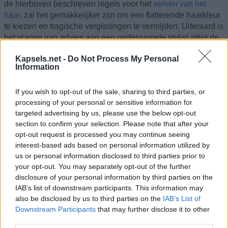
de hierboven beschreven regels voor het
verven van het
haar
, zal het gemakkelijker zijn om een flatterende haarkleur
te kiezen en tragische vergissingen te vermijden. Uiteraard is
het vragen van advies aan een professionele stylist altijd de
beste optie, maar als je ervoor kiest om zelf te verven, zorg
Kapsels.net -
Do Not Process My Personal
dan in ieder geval dat je goed geïnformeerd bent en wees
Information
vooral voorzichtig.
If you wish to opt-out of the sale, sharing to third parties, or
©Kapsels.net
processing of your personal or sensitive information for
targeted advertising by us, please use the below opt-out
Zie ook:
Hoe het kleurenwiel gebruiken
section to confirm your selection. Please note that after your
opt-out request is processed you may continue seeing
interest-based ads based on personal information utilized by
us or personal information disclosed to third parties prior to
your opt-out. You may separately opt-out of the further
disclosure of your personal information by third parties on the
IAB’s list of downstream participants. This information may
also be disclosed by us to third parties on the
IAB’s List of
Downstream Participants
that may further disclose it to other
third parties.