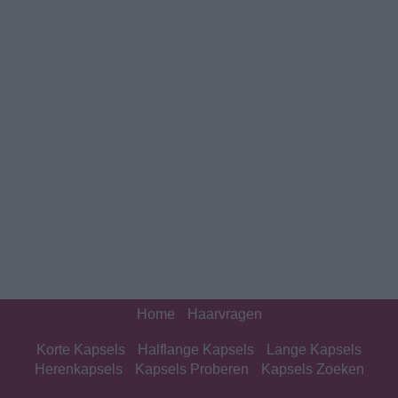
Home
Haarvragen
Korte Kapsels
Halflange Kapsels
Lange Kapsels
Herenkapsels
Kapsels Proberen
Kapsels Zoeken