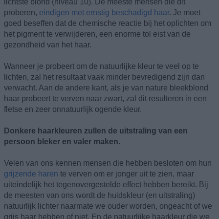
lichtste blond (niveau 10). De meeste mensen die dit
proberen,
eindigen met ernstig beschadigd haar
. Je moet
goed beseffen dat de chemische reactie bij het oplichten om
het pigment te verwijderen, een enorme tol eist van de
gezondheid van het haar.
Wanneer je probeert om de natuurlijke kleur te veel op te
lichten, zal het resultaat vaak minder bevredigend zijn dan
verwacht. Aan de andere kant, als je van nature bleekblond
haar probeert te verven naar zwart, zal dit resulteren in een
fletse en zeer onnatuurlijk ogende kleur.
Donkere haarkleuren zullen de uitstraling van een
persoon bleker en valer maken.
Velen van ons kennen mensen die hebben besloten om hun
grijzende haren
te verven om er jonger uit te zien, maar
uiteindelijk het tegenovergestelde effect hebben bereikt. Bij
de meesten van ons wordt de huidskleur (en uitstraling)
natuurlijk lichter naarmate we ouder worden, ongeacht of we
grijs haar hebben of niet. En de natuurlijke haarkleur die we