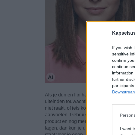
Kapsels.n
If you wish 
sensitive in
confirm you
continue se
information 
further disc
participants
Downstream 
Als je dun en fijn haar hebt, zal lang haar
uiteinden touwachtig laten overkomen. Als
niet raakt, of iets korter, zal het niet all
aanvoelen. Gebruik een goed volume produc
Persona
product en nog meer product. Wanneer je l
lagen, dan kun je uit verschillende opties k
I want t
staat voor je open.