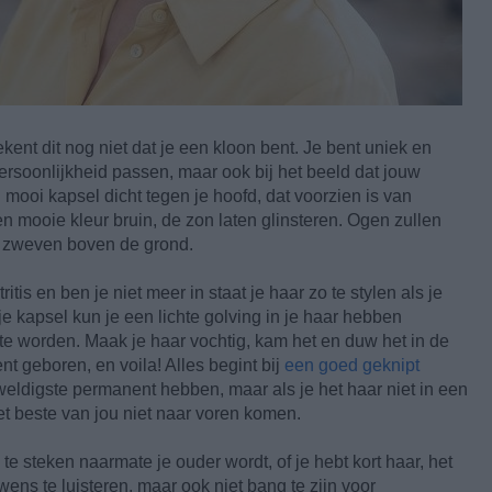
kent dit nog niet dat je een kloon bent. Je bent uniek en
persoonlijkheid passen, maar ook bij het beeld dat jouw
en mooi kapsel dicht tegen je hoofd, dat voorzien is van
n mooie kleur bruin, de zon laten glinsteren. Ogen zullen
en zweven boven de grond.
itis en ben je niet meer in staat je haar zo te stylen als je
 kapsel kun je een lichte golving in je haar hebben
e worden. Maak je haar vochtig, kam het en duw het in de
ent geboren, en voila! Alles begint bij
een goed geknipt
weldigste permanent hebben, maar als je het haar niet in een
et beste van jou niet naar voren komen.
 te steken naarmate je ouder wordt, of je hebt kort haar, het
wens te luisteren, maar ook niet bang te zijn voor