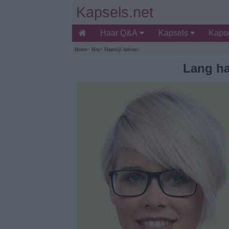
Kapsels.net
Haar Q&A
Kapsels
Kapse
Home
>
Hoe
>
Haarstijl Advies
>
Lang ha