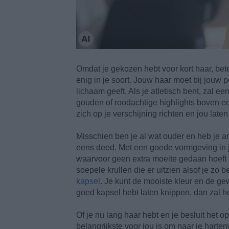
Omdat je gekozen hebt voor kort haar, bete
enig in je soort. Jouw haar moet bij jouw 
lichaam geeft. Als je atletisch bent, zal e
gouden of roodachtige highlights boven ee
zich op je verschijning richten en jou lat
Misschien ben je al wat ouder en heb je artr
eens deed. Met een goede vormgeving in je
waarvoor geen extra moeite gedaan hoeft t
soepele krullen die er uitzien alsof je zo b
kapsel
. Je kunt de mooiste kleur en de ge
goed kapsel hebt laten knippen, dan zal h
Of je nu lang haar hebt en je besluit het op
belangrijkste voor jou is om naar je harten