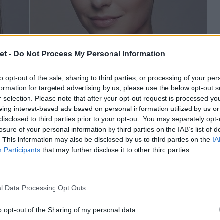
et -
Do Not Process My Personal Information
to opt-out of the sale, sharing to third parties, or processing of your per
formation for targeted advertising by us, please use the below opt-out s
r selection. Please note that after your opt-out request is processed y
eing interest-based ads based on personal information utilized by us or
disclosed to third parties prior to your opt-out. You may separately opt-
losure of your personal information by third parties on the IAB’s list of
. This information may also be disclosed by us to third parties on the
IA
Participants
that may further disclose it to other third parties.
 het alleen maar dunner laten lijken en het haar aan de
 het recht afgeknipt wordt in een bob die de schouders net
een de impressie geven van dikker haar, maar ook dikker
t om dit effect te versterken. Alles is vandaag de dag
l Data Processing Opt Outs
ang en dik haar hebt, en het haar gevormd is in ongelijke
iezen, of je haar nu steil, golvend of krullend is. De wereld
o opt-out of the Sharing of my personal data.