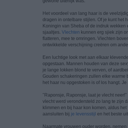
gewone uiterlijk was.
Het voordeel van lang haar is de veelzijd
dragen in ontelbare stijlen. Of je kunt het 
Koningin van Sheba of de indruk wekken ee
sjaaltjes.
Vlechten
kunnen erg sjiek zijn om
flatteren, mee te omringen. Vlechten bov
ontwikkelde verschijning creëren om ande
Een luchtige look met aan elkaar klevende 
opgestaan. Mannen houden van deze sexy
je lange lokken blond te verven, of aardbe
Gouden schakeringen zullen elke warme brui
het haar nu opgestoken is of los hangt. J
"Raponsje, Raponsje, laat je vlecht neer!" 
vlecht werd verondersteld zo lang te zijn
klimmen en bij haar kon komen, aldus het v
aansluiten bij
je levensstijl
en het beste ui
Naarmate vrouwen ouder worden, nemen ze o