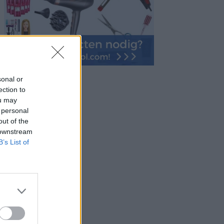
sonal or
ection to
ou may
 personal
out of the
 downstream
B’s List of