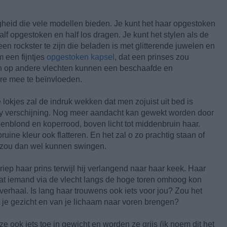
igheid die vele modellen bieden. Je kunt het haar opgestoken
half opgestoken en half los dragen. Je kunt het stylen als de
n rockster te zijn die beladen is met glitterende juwelen en
 een fijntjes
opgestoken kapsel
, dat een prinses zou
en op andere vlechten kunnen een beschaafde en
re mee te beïnvloeden.
lokjes zal de indruk wekken dat men zojuist uit bed is
 verschijning. Nog meer aandacht kan gewekt worden door
ienblond en koperrood, boven licht tot middenbruin haar.
ne kleur ook flatteren. En het zal o zo prachtig staan of
e zou dan wel kunnen swingen.
riep haar prins terwijl hij verlangend naar haar keek. Haar
 dat iemand via de vlecht langs de hoge toren omhoog kon
erhaal. Is lang haar trouwens ook iets voor jou? Zou het
t je gezicht en van je lichaam naar voren brengen?
ok iets toe in gewicht en worden ze grijs (ik noem dit het