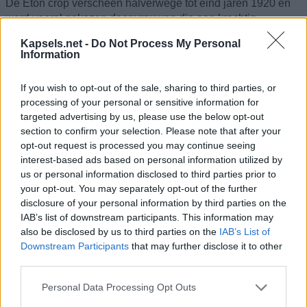
De Eton crop verscheen halverwege tot eind jaren 1920 en
werd vooral gekozen door vrouwen die een krachtig
statement wilden maken over hun onafhankelijkheid en
Kapsels.net -
Do Not Process My Personal
moderniteit. Het kapsel was met name populair binnen
Information
artistieke en intellectuele kringen en werd sterk geassocieerd
met de avant-gardistische wereld van kunstenaars, schrijvers
If you wish to opt-out of the sale, sharing to third parties, or
en vrijdenkers.
processing of your personal or sensitive information for
targeted advertising by us, please use the below opt-out
Waarom koos een vrouw destijds voor zo’n extreem kort
section to confirm your selection. Please note that after your
kapsel, in een tijd waarin zelfs de gewone bob nog als
opt-out request is processed you may continue seeing
schokkend werd gezien? Voor sommigen was het puur een
interest-based ads based on personal information utilized by
esthetische keuze, omdat ze de strakke uitstraling prachtig
us or personal information disclosed to third parties prior to
vonden. Voor anderen was de Eton crop een bewuste
your opt-out. You may separately opt-out of the further
provocatie van de traditionele ideeën over vrouwelijkheid.
disclosure of your personal information by third parties on the
Het kapsel straalde als het ware uit: "Ik ga mijn
IAB’s list of downstream participants. This information may
vrouwelijkheid niet benadrukken om anderen gerust te
also be disclosed by us to third parties on the
IAB’s List of
stellen. Ik zie er precies zo uit als ik zelf wil."
Downstream Participants
that may further disclose it to other
third parties.
Langere kapsels in de jaren 1920
Personal Data Processing Opt Outs