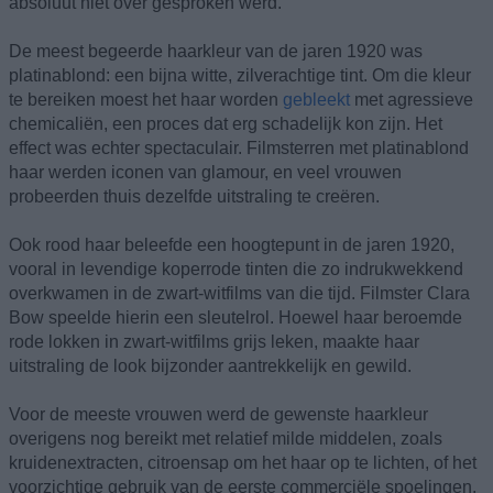
absoluut niet over gesproken werd.
De meest begeerde haarkleur van de jaren 1920 was
platinablond: een bijna witte, zilverachtige tint. Om die kleur
te bereiken moest het haar worden
gebleekt
met agressieve
chemicaliën, een proces dat erg schadelijk kon zijn. Het
effect was echter spectaculair. Filmsterren met platinablond
haar werden iconen van glamour, en veel vrouwen
probeerden thuis dezelfde uitstraling te creëren.
Ook rood haar beleefde een hoogtepunt in de jaren 1920,
vooral in levendige koperrode tinten die zo indrukwekkend
overkwamen in de zwart-witfilms van die tijd. Filmster Clara
Bow speelde hierin een sleutelrol. Hoewel haar beroemde
rode lokken in zwart-witfilms grijs leken, maakte haar
uitstraling de look bijzonder aantrekkelijk en gewild.
Voor de meeste vrouwen werd de gewenste haarkleur
overigens nog bereikt met relatief milde middelen, zoals
kruidenextracten, citroensap om het haar op te lichten, of het
voorzichtige gebruik van de eerste commerciële spoelingen.