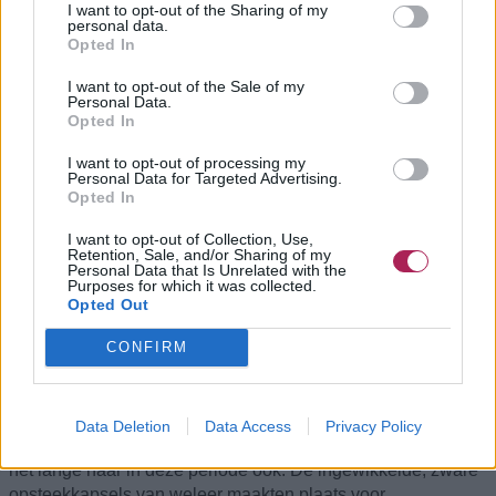
I want to opt-out of the Sharing of my
personal data.
Opted In
I want to opt-out of the Sale of my
Personal Data.
Opted In
I want to opt-out of processing my
Personal Data for Targeted Advertising.
Opted In
I want to opt-out of Collection, Use,
Retention, Sale, and/or Sharing of my
Personal Data that Is Unrelated with the
Purposes for which it was collected.
Opted Out
CONFIRM
Niet elke vrouw in de jaren 1920 liet haar haar kort knippen.
Veel vrouwen hielden vast aan lang haar, of dat nu was uit
persoonlijke voorkeur, door druk van de familie, of simpelweg
Data Deletion
Data Access
Privacy Policy
omdat ze het mooier vonden. Toch veranderde de stijl van
het lange haar in deze periode ook. De ingewikkelde, zware
opsteekkapsels van weleer maakten plaats voor