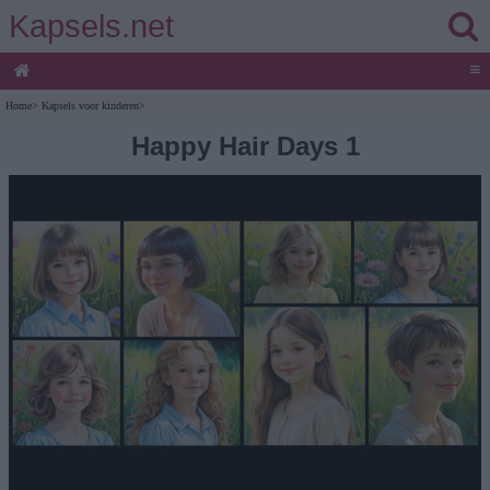
Kapsels.net
≡
Home
>
Kapsels voor kinderen
>
Happy Hair Days 1