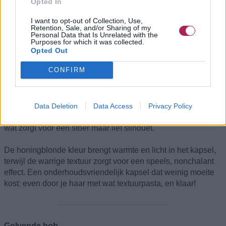
Opted In
I want to opt-out of Collection, Use,
Retention, Sale, and/or Sharing of my
Personal Data that Is Unrelated with the
Purposes for which it was collected.
Opted Out
CONFIRM
Deze moderne
pixie cut
zit vol persoonlijkheid en is perfect
voor het avontuurlijke meisje dat graag opvalt. De langere
Data Deletion
Data Access
Privacy Policy
lagen bovenop combineren prachtig met de kortere zijkanten,
wat zorgt voor een stoer maar lief silhouet.
De honingblonde kleur brengt warmte en licht in het kapsel,
terwijl de warrige textuur zorgt voor een speels, nonchalant
effect. Een onderhoudsvriendelijk kapsel dat weinig moeite
kost: even door je haar met wat textuurpasta, en klaar!
Golvende bob