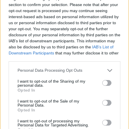
jeugdige twist. De ronde vorm en korte pony omlijsten het
section to confirm your selection. Please note that after your
gezicht op zachte wijze. De rijke bruintint straalt diepte en
opt-out request is processed you may continue seeing
glans uit, terwijl de precieze snit moeiteloos zijn vorm
interest-based ads based on personal information utilized by
us or personal information disclosed to third parties prior to
behoudt.
your opt-out. You may separately opt-out of the further
disclosure of your personal information by third parties on the
Ideaal voor het bedachtzame, rustige meisje dat van
IAB’s list of downstream participants. This information may
klassieke schoonheid houdt. Praktisch genoeg voor
also be disclosed by us to third parties on the
IAB’s List of
schooldagen, maar ook stijlvol voor speciale gelegenheden.
Downstream Participants
that may further disclose it to other
third parties.
Personal Data Processing Opt Outs
Pixie cut
I want to opt-out of the Sharing of my
personal data.
Opted In
I want to opt-out of the Sale of my
Personal Data.
Opted In
I want to opt-out of processing my
Personal Data for Targeted Advertising.