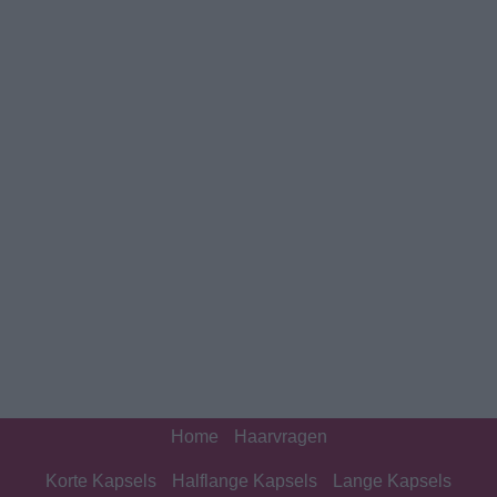
Home
Haarvragen
Korte Kapsels
Halflange Kapsels
Lange Kapsels