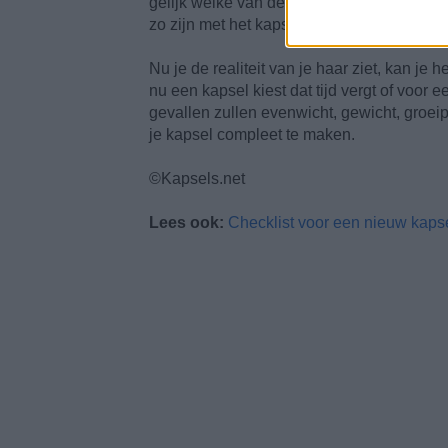
gelijk welke van deze facetten niet op de 
zo zijn met het kapsel.
Nu je de realiteit van je haar ziet, kan je 
nu een kapsel kiest dat tijd vergt of voor 
gevallen zullen evenwicht, gewicht, groei
je kapsel compleet te maken.
©Kapsels.net
Lees ook:
Checklist voor een nieuw kaps