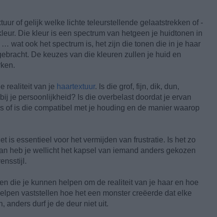
tuur of gelijk welke lichte teleurstellende gelaatstrekken of -
kleur. Die kleur is een spectrum van hetgeen je huidtonen in
… wat ook het spectrum is, het zijn die tonen die in je haar
gebracht. De keuzes van die kleuren zullen je huid en
rken.
e realiteit van je
haartextuur
. Is die grof, fijn, dik, dun,
bij je persoonlijkheid? Is die overbelast doordat je ervan
is of is die compatibel met je houding en de manier waarop
et is essentieel voor het vermijden van frustratie. Is het zo
, dan heb je wellicht het kapsel van iemand anders gekozen
ensstijl.
en die je kunnen helpen om de realiteit van je haar en hoe
te helpen vaststellen hoe het een monster creëerde dat elke
anders durf je de deur niet uit.