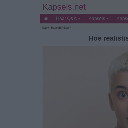
Kapsels.net
Haar Q&A
Kapsels
Kapse
Home
>
Haarstijl Advies
>
Hoe realisti