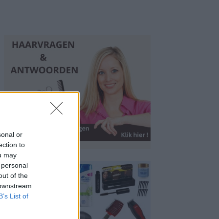
sonal or
ection to
ou may
 personal
out of the
 downstream
B’s List of