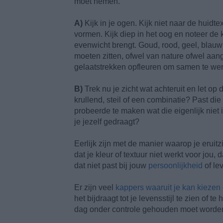
moet nemen.
A)
Kijk in je ogen. Kijk niet naar de huidtex
vormen. Kijk diep in het oog en noteer de 
evenwicht brengt. Goud, rood, geel, blauw 
moeten zitten, ofwel van nature ofwel aan
gelaatstrekken opfleuren om samen te we
B)
Trek nu je zicht wat achteruit en let op d
krullend, steil of een combinatie? Past die 
probeerde te maken wat die eigenlijk niet 
je jezelf gedraagt?
Eerlijk zijn met de manier waarop je eruitzi
dat je kleur of textuur niet werkt voor jou
dat niet past bij jouw
persoonlijkheid
of lev
Er zijn veel
kappers waaruit je kan kiezen
het bijdraagt tot je levensstijl te zien of 
dag onder controle gehouden moet worden, 