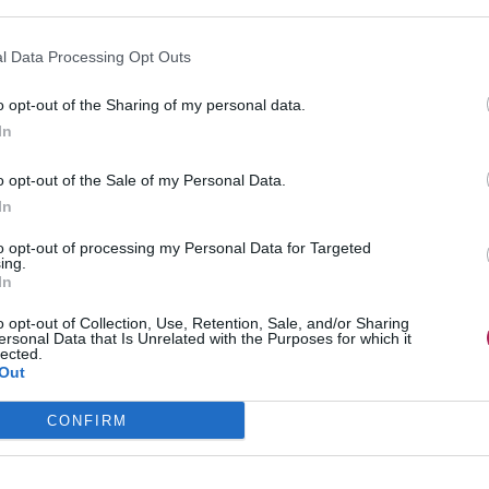
l Data Processing Opt Outs
o opt-out of the Sharing of my personal data.
l geforceerd ofwel natuurlijk. Een geforceerde
In
sprincipes van haar geleerd heeft. Dit betekent dat de
enwicht, gewicht, groeipatroon, textuur of dichtheid en kleur.
o opt-out of the Sale of my Personal Data.
vorm. Dit is een uitgestorven benadering voor het bepalen van
In
to opt-out of processing my Personal Data for Targeted
ing.
op de ogen, want zij zijn de vensters van iemands ware
In
 zes zaken of soms ontbreken ze alle zes. Het ontbreken
ponenten kan een kapsel van hoop naar teleurstelling doen
o opt-out of Collection, Use, Retention, Sale, and/or Sharing
ersonal Data that Is Unrelated with the Purposes for which it
lected.
Out
views. Je beslist om een afspraak te maken. Dit is het
u met zijn persoonlijkheid en expertise voor zich kan
CONFIRM
 door hem te vragen om uit te leggen hoe hij alle zes de
alistische samenvatting van je attributen en uitdagingen. Als