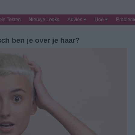
ls Testen
Nieuwe Looks
Advies
Hoe
Proble
sch ben je over je haar?