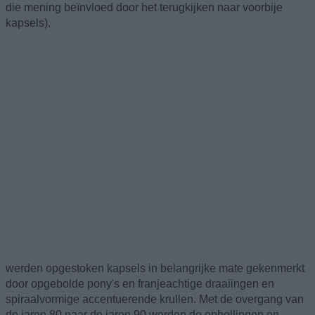
die mening beïnvloed door het terugkijken naar voorbije
kapsels).
werden opgestoken kapsels in belangrijke mate gekenmerkt
door opgebolde pony's en franjeachtige draaiingen en
spiraalvormige accentuerende krullen. Met de overgang van
de jaren 80 naar de jaren 90 werden de opbollingen en