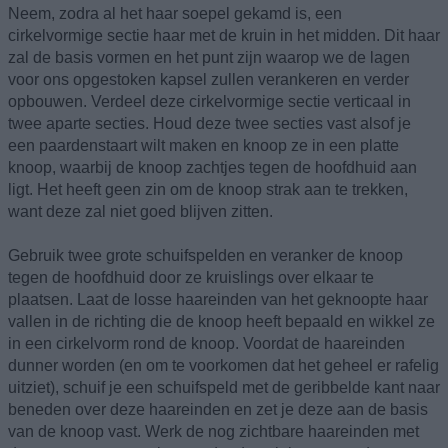
Neem, zodra al het haar soepel gekamd is, een
cirkelvormige sectie haar met de kruin in het midden. Dit haar
zal de basis vormen en het punt zijn waarop we de lagen
voor ons opgestoken kapsel zullen verankeren en verder
opbouwen. Verdeel deze cirkelvormige sectie verticaal in
twee aparte secties. Houd deze twee secties vast alsof je
een paardenstaart wilt maken en knoop ze in een platte
knoop, waarbij de knoop zachtjes tegen de hoofdhuid aan
ligt. Het heeft geen zin om de knoop strak aan te trekken,
want deze zal niet goed blijven zitten.
Gebruik twee grote schuifspelden en veranker de knoop
tegen de hoofdhuid door ze kruislings over elkaar te
plaatsen. Laat de losse haareinden van het geknoopte haar
vallen in de richting die de knoop heeft bepaald en wikkel ze
in een cirkelvorm rond de knoop. Voordat de haareinden
dunner worden (en om te voorkomen dat het geheel er rafelig
uitziet), schuif je een schuifspeld met de geribbelde kant naar
beneden over deze haareinden en zet je deze aan de basis
van de knoop vast. Werk de nog zichtbare haareinden met