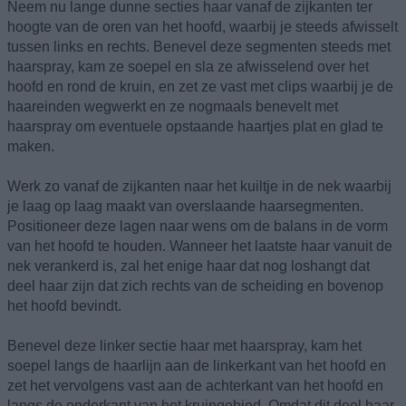
Neem nu lange dunne secties haar vanaf de zijkanten ter
hoogte van de oren van het hoofd, waarbij je steeds afwisselt
tussen links en rechts. Benevel deze segmenten steeds met
haarspray, kam ze soepel en sla ze afwisselend over het
hoofd en rond de kruin, en zet ze vast met clips waarbij je de
haareinden wegwerkt en ze nogmaals benevelt met
haarspray om eventuele opstaande haartjes plat en glad te
maken.
Werk zo vanaf de zijkanten naar het kuiltje in de nek waarbij
je laag op laag maakt van overslaande haarsegmenten.
Positioneer deze lagen naar wens om de balans in de vorm
van het hoofd te houden. Wanneer het laatste haar vanuit de
nek verankerd is, zal het enige haar dat nog loshangt dat
deel haar zijn dat zich rechts van de scheiding en bovenop
het hoofd bevindt.
Benevel deze linker sectie haar met haarspray, kam het
soepel langs de haarlijn aan de linkerkant van het hoofd en
zet het vervolgens vast aan de achterkant van het hoofd en
langs de onderkant van het kruingebied. Omdat dit deel haar