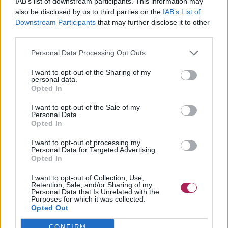
IAB’s list of downstream participants. This information may
met steentjes bezette kammen die bovenop het kapsel en
also be disclosed by us to third parties on the
IAB’s List of
achter de scheiding ter decoratie direct achter elkaar
Downstream Participants
that may further disclose it to other
gestoken werden. Natuurlijk kunnen er verschillende soorten
third parties.
haaraccessoires worden gebruikt. Let er hierbij goed op dat
het evenwicht van het kapsel behouden blijft en dat ze stevig
Personal Data Processing Opt Outs
langs de hoofdhuid kunnen worden bevestigd. Haarspelden
I want to opt-out of the Sharing of my
met steentjes, strikken, een klein kroontje of diadeem, of zelfs
personal data.
bloemen
kunnen geschikt zijn voor de gelegenheid.
Opted In
I want to opt-out of the Sale of my
Het resultaat is een kapsel met een gladde afwerking en een
Personal Data.
elegante uitstraling en de blijvende kracht om nagenoeg elke
Opted In
zich in de avond voordoende feestelijke activiteit of
gelegenheid aan te kunnen.
I want to opt-out of processing my
Personal Data for Targeted Advertising.
Opted In
©Kapsels.net
I want to opt-out of Collection, Use,
Retention, Sale, and/or Sharing of my
Zie ook:
Méér over opsteekkapsels
Personal Data that Is Unrelated with the
Purposes for which it was collected.
Opted Out
CONFIRM