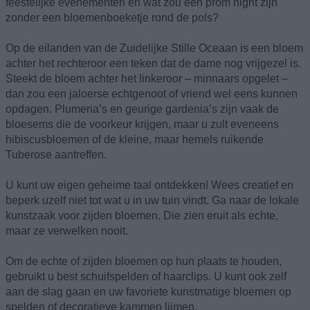
feestelijke evenementen en wat zou een prom night zijn
zonder een bloemenboeketje rond de pols?
Op de eilanden van de Zuidelijke Stille Oceaan is een bloem
achter het rechteroor een teken dat de dame nog vrijgezel is.
Steekt de bloem achter het linkeroor – minnaars opgelet –
dan zou een jaloerse echtgenoot of vriend wel eens kunnen
opdagen. Plumeria’s en geurige gardenia’s zijn vaak de
bloesems die de voorkeur krijgen, maar u zult eveneens
hibiscusbloemen of de kleine, maar hemels ruikende
Tuberose aantreffen.
U kunt uw eigen geheime taal ontdekken! Wees creatief en
beperk uzelf niet tot wat u in uw tuin vindt. Ga naar de lokale
kunstzaak voor zijden bloemen. Die zien eruit als echte,
maar ze verwelken nooit.
Om de echte of zijden bloemen op hun plaats te houden,
gebruikt u best schuifspelden of haarclips. U kunt ook zelf
aan de slag gaan en uw favoriete kunstmatige bloemen op
spelden of decoratieve kammen lijmen.