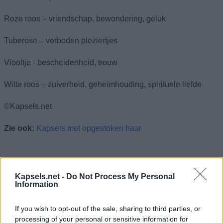
Roze roos – vriendschap, bewondering, geluk
Tuberose – verboden pleziertjes
Viooltje - bescheidenheid, trouw
Witte roos – zuiverheid, geheimhouding, spirituele liefde
©Kapsels.net
Zie ook:
Kapsels met opgestoken haar
Kapsels.net -
Do Not Process My Personal
Information
If you wish to opt-out of the sale, sharing to third parties, or
processing of your personal or sensitive information for