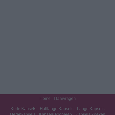
Home
Haarvragen
Korte Kapsels
Halflange Kapsels
Lange Kapsels
Herenkapsels
Kapsels Proberen
Kapsels Zoeken