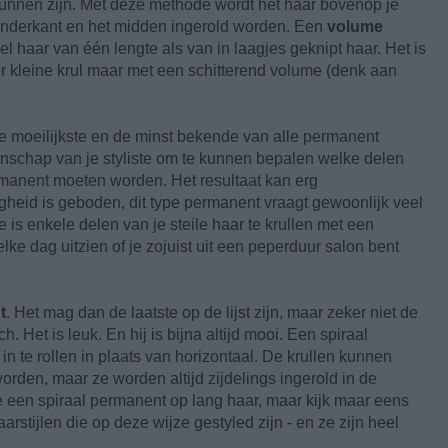
kunnen zijn. Met deze methode wordt het haar bovenop je
 onderkant en het midden ingerold worden. Een
volume
l haar van één lengte als van in laagjes geknipt haar. Het is
eer kleine krul maar met een schitterend volume (denk aan
de moeilijkste en de minst bekende van alle permanent
anschap van je styliste om te kunnen bepalen welke delen
rmanent moeten worden. Het resultaat kan erg
gheid is geboden, dit type permanent vraagt gewoonlijk veel
le is enkele delen van je steile haar te krullen met een
elke dag uitzien of je zojuist uit een peperduur salon bent
t
. Het mag dan de laatste op de lijst zijn, maar zeker niet de
 Het is leuk. En hij is bijna altijd mooi. Een spiraal
in te rollen in plaats van horizontaal. De krullen kunnen
worden, maar ze worden altijd zijdelings ingerold in de
je een spiraal permanent op lang haar, maar kijk maar eens
rstijlen die op deze wijze gestyled zijn - en ze zijn heel