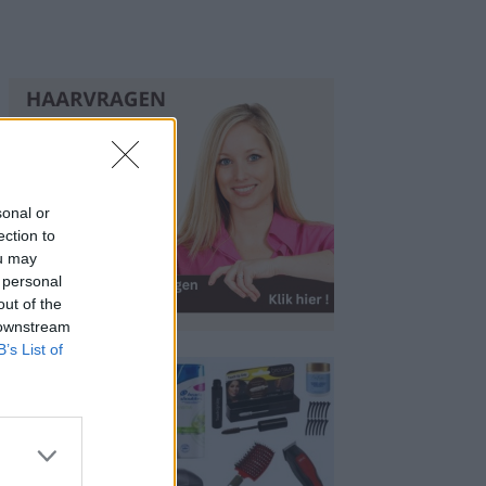
sonal or
ection to
ou may
 personal
out of the
 downstream
B’s List of