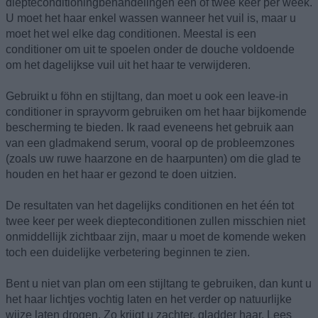
diepteconditioningbehandelingen één of twee keer per week.
U moet het haar enkel wassen wanneer het vuil is, maar u
moet het wel elke dag conditionen. Meestal is een
conditioner om uit te spoelen onder de douche voldoende
om het dagelijkse vuil uit het haar te verwijderen.
Gebruikt u föhn en stijltang, dan moet u ook een leave-in
conditioner in sprayvorm gebruiken om het haar bijkomende
bescherming te bieden. Ik raad eveneens het gebruik aan
van een gladmakend serum, vooral op de probleemzones
(zoals uw ruwe haarzone en de haarpunten) om die glad te
houden en het haar er gezond te doen uitzien.
De resultaten van het dagelijks conditionen en het één tot
twee keer per week diepteconditionen zullen misschien niet
onmiddellijk zichtbaar zijn, maar u moet de komende weken
toch een duidelijke verbetering beginnen te zien.
Bent u niet van plan om een stijltang te gebruiken, dan kunt u
het haar lichtjes vochtig laten en het verder op natuurlijke
wijze laten drogen. Zo krijgt u zachter, gladder haar. Lees