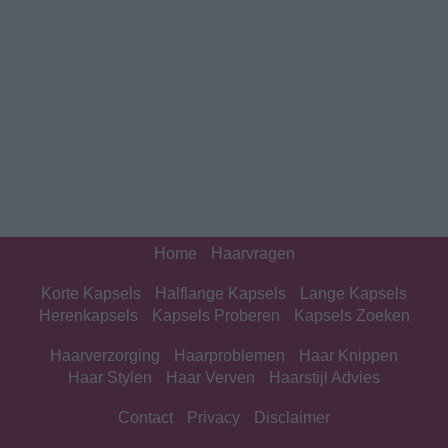
Home
Haarvragen
Korte Kapsels
Halflange Kapsels
Lange Kapsels
Herenkapsels
Kapsels Proberen
Kapsels Zoeken
Haarverzorging
Haarproblemen
Haar Knippen
Haar Stylen
Haar Verven
Haarstijl Advies
Contact
Privacy
Disclaimer