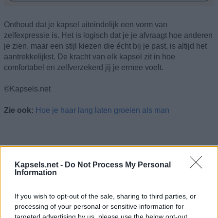
Onthoud dat je kapsel uiteindelijk een vorm van
zelfexpressie is. Het is logisch dat je je afvraagt hoe anderen
je zien, maar een stijl kiezen die écht bij je past, is altijd het
aantrekkelijkst. De kracht van elk kapsel zit in hoe
comfortabel en zelfverzekerd jij je ermee voelt.
©Kapsels.net
Zie ook:
Hoe je haar lang laten groeien als man
Kapsels.net -
Do Not Process My Personal
Information
If you wish to opt-out of the sale, sharing to third parties, or
processing of your personal or sensitive information for
targeted advertising by us, please use the below opt-out