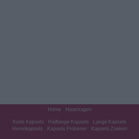
Home
Haarvragen
Korte Kapsels
Halflange Kapsels
Lange Kapsels
Herenkapsels
Kapsels Proberen
Kapsels Zoeken