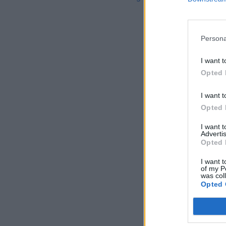
Persona
I want t
Opted 
I want t
Opted 
I want 
Advertis
Opted 
I want t
of my P
was col
Opted 