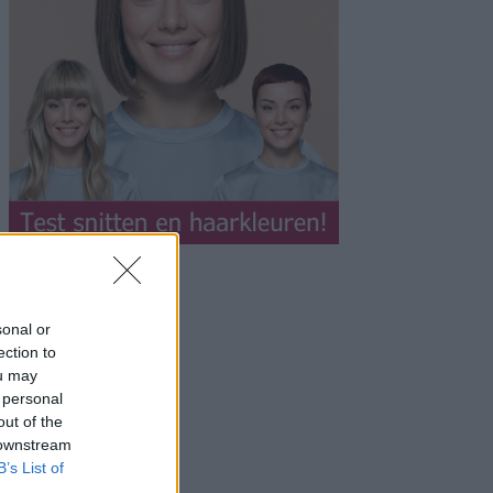
sonal or
ection to
ou may
 personal
out of the
 downstream
B’s List of