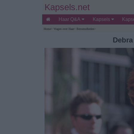
Kapsels.net
Haar Q&A
Kapsels
Kapse
Home
>
Vragen over Haar
>
Beroemdheden
>
Debra