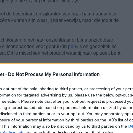
gel (sterke fixatie) en wortelliftsprays.
et de bovenkant en zijkanten van haar haar naar achter
cène kunnen zijn waar jij naar verwijst, maar die toont de
chikbaar die het haar onzichtbaar of bijna onzichtbaar
siliconebanden voor gebruik in
pony’s
en gedeeltelijke
n. Dit is misschien het product waar jij naar op zoek bent.
– is dat wanneer je een bepaald kapsel in gedachten hebt, je
rvan toont. Veel haarkappers en hun klanten hebben
et -
Do Not Process My Personal Information
t een gewenst kapsel probeert duidelijk te maken.
to opt-out of the sale, sharing to third parties, or processing of your per
meters of de stijl of zonder tenminste een foto als basis om
formation for targeted advertising by us, please use the below opt-out s
n wat jij in gedachten hebt, tenzij jullie een
r selection. Please note that after your opt-out request is processed y
.
eing interest-based ads based on personal information utilized by us or
disclosed to third parties prior to your opt-out. You may separately opt-
losure of your personal information by third parties on the IAB’s list of
. This information may also be disclosed by us to third parties on the
IA
aar achter blijft?
Participants
that may further disclose it to other third parties.