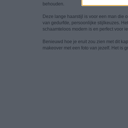
behouden.
Deze lange haarstijl is voor een man die o
van gedurfde, persoonlijke stijlkeuzes. Het 
schaamteloos modern is en perfect voor ied
Benieuwd hoe je eruit zou zien met dit ka
makeover met een foto van jezelf. Het is gr