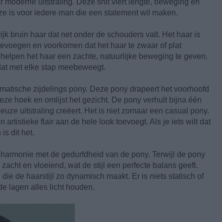
moderne uitstraling. Deze snit viert lengte, beweging en
ze is voor iedere man die een statement wil maken.
jk bruin haar dat net onder de schouders valt. Het haar is
toevoegen en voorkomen dat het haar te zwaar of plat
 helpen het haar een zachte, natuurlijke beweging te geven.
 dat met elke stap meebeweegt.
ramatische zijdelings pony. Deze pony drapeert het voorhoofd
ieze hoek en omlijst het gezicht. De pony verhult bijna één
euze uitstraling creëert. Het is niet zomaar een casual pony.
artistieke flair aan de hele look toevoegt. Als je iets wilt dat
is dit het.
 harmonie met de gedurfdheid van de pony. Terwijl de pony
r zacht en vloeiend, wat de stijl een perfecte balans geeft.
ie de haarstijl zo dynamisch maakt. Er is niets statisch of
de lagen alles licht houden.