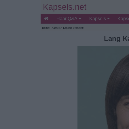
Kapsels.net
Haar Q&A
Kapsels
Kapse
Home
>
Kapsels
>
Kapsels Proberen
>
Lang K