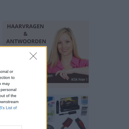
sonal or
ection to
ou may
 personal
out of the
 downstream
B’s List of