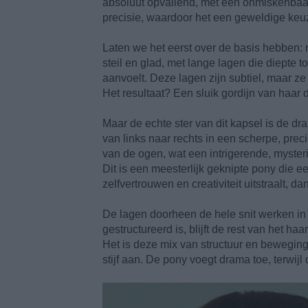
absoluut opvallend, met een onmiskenbaar 
precisie, waardoor het een geweldige keu
Laten we het eerst over de basis hebben: ri
steil en glad, met lange lagen die diepte 
aanvoelt. Deze lagen zijn subtiel, maar ze
Het resultaat? Een sluik gordijn van haar
Maar de echte ster van dit kapsel is de d
van links naar rechts in een scherpe, prec
van de ogen, wat een intrigerende, mysteri
Dit is een meesterlijk geknipte pony die een 
zelfvertrouwen en creativiteit uitstraalt, dan 
De lagen doorheen de hele snit werken in
gestructureerd is, blijft de rest van het haa
Het is deze mix van structuur en beweging d
stijf aan. De pony voegt drama toe, terwijl 