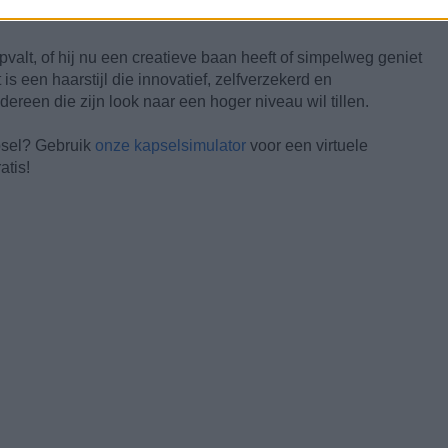
pvalt, of hij nu een creatieve baan heeft of simpelweg geniet
is een haarstijl die innovatief, zelfverzekerd en
ereen die zijn look naar een hoger niveau wil tillen.
psel? Gebruik
onze kapselsimulator
voor een virtuele
atis!