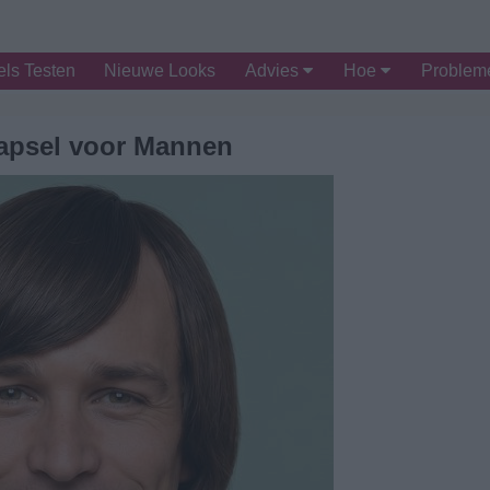
ls Testen
Nieuwe Looks
Advies
Hoe
Proble
apsel voor Mannen