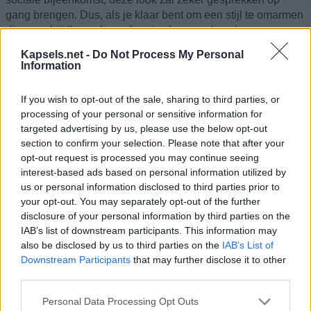
gang brengen. Dus, als je klaar bent om een stijl te omarmen
die zowel tijdloos als modern is, dan zou deze lange
herensnit
wel eens jouw perfecte match kunnen zijn!
Kapsels.net -
Do Not Process My Personal
Information
Benieuwd hoe je eruit zou zien met dit kapsel? Gebruik
onze
kapselsimulator
voor een virtuele makeover met een foto van
If you wish to opt-out of the sale, sharing to third parties, or
jezelf. Het is gratis!
processing of your personal or sensitive information for
targeted advertising by us, please use the below opt-out
section to confirm your selection. Please note that after your
opt-out request is processed you may continue seeing
interest-based ads based on personal information utilized by
us or personal information disclosed to third parties prior to
your opt-out. You may separately opt-out of the further
disclosure of your personal information by third parties on the
IAB’s list of downstream participants. This information may
also be disclosed by us to third parties on the
IAB’s List of
Downstream Participants
that may further disclose it to other
third parties.
Personal Data Processing Opt Outs