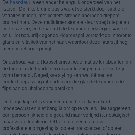
De
haarkleur
is een ander belangrijk onderdeel van het
kapsel. De rijke bruine basis wordt versterkt door subtiele
variaties in toon, met lichtere strepen doorheen diepere
bruine tinten. Deze multidimensionale kleur voegt diepte en
interesse toe, en benadrukt de textuur en beweging van de
snit. Het natuurlijk ogende kleurenspel versterkt de inherente
glans en vitaliteit van het haar, waardoor deze haarstijl nog
meer in het oog springt.
Onderhoud van dit kapsel omvat regelmatige knipbeurten om
de lagen fris te houden en ervoor te zorgen dat de snit zijn
vorm behoudt. Dagelijkse styling kan wat föhnen en
producttoepassing inhouden om die gladde textuur en de
flips aan de uiteinden te bereiken.
Dit lange kapsel is voor een man die zelfverzekerd,
modebewust en niet bang is om op te vallen. Het suggereert
een persoonlijkheid die gedurfd maar verfijnd is, nostalgisch
maar vooruitdenkend. Of het nu in een creatieve
professionele omgeving is, op een rockconcert of op een
sociale bijeenkomst, deze look zal zeker gesprekken op