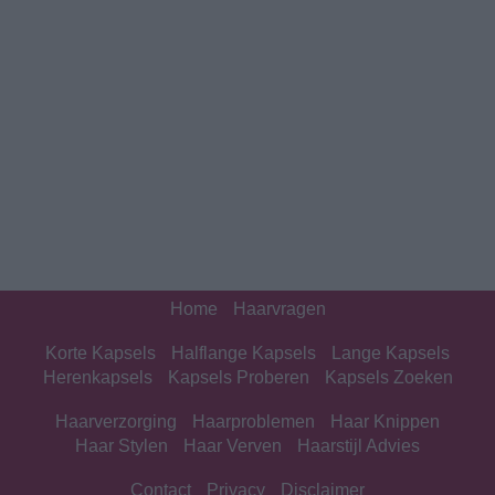
Home
Haarvragen
Korte Kapsels
Halflange Kapsels
Lange Kapsels
Herenkapsels
Kapsels Proberen
Kapsels Zoeken
Haarverzorging
Haarproblemen
Haar Knippen
Haar Stylen
Haar Verven
Haarstijl Advies
Contact
Privacy
Disclaimer