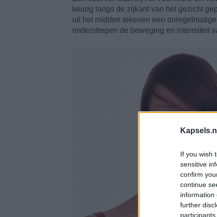
keurig langs de zijkant van het gezicht g
uit het midden tekenen een onregelmatige 
onderstrepen de beweging en intensiteit va
Kapsels.n
If you wish 
sensitive in
confirm you
continue se
information 
further disc
participants