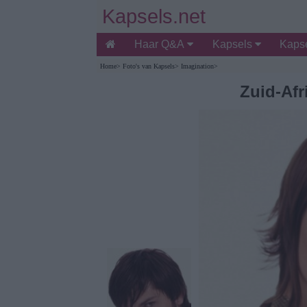
Kapsels.net
Haar Q&A
Kapsels
Kapse
Home
>
Foto's van Kapsels
>
Imagination
>
Zuid-Afr