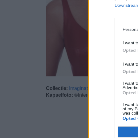
Downstream 
Persona
I want t
Opted 
I want t
Opted 
I want 
Advertis
Collectie:
Imagination
Opted 
Kapselfoto:
©Intercoiffure Mondial
I want t
of my P
was col
Opted 