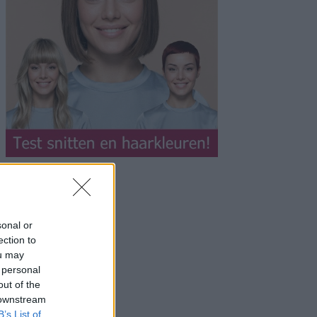
sonal or
ection to
ou may
 personal
out of the
 downstream
B’s List of