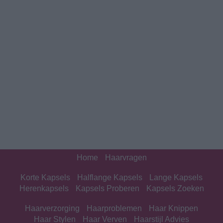
Home
Haarvragen
Korte Kapsels
Halflange Kapsels
Lange Kapsels
Herenkapsels
Kapsels Proberen
Kapsels Zoeken
Haarverzorging
Haarproblemen
Haar Knippen
Haar Stylen
Haar Verven
Haarstijl Advies