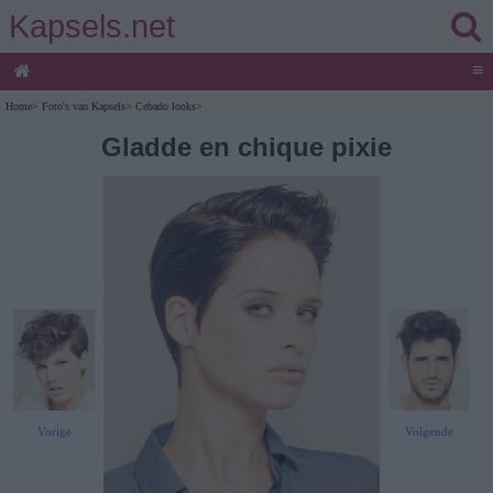
Kapsels.net
≡
Home
>
Foto's van Kapsels
>
Cebado looks
>
Gladde en chique pixie
Vorige
Volgende