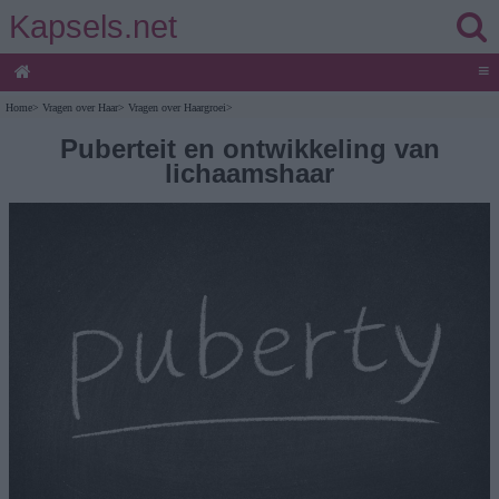
Kapsels.net
≡
Home
>
Vragen over Haar
>
Vragen over Haargroei
>
Puberteit en ontwikkeling van
lichaamshaar