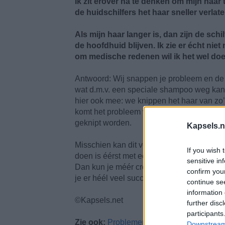
Ik zit erover na te denken om mijn haar 
de huidschilfers het haar sneller verlat
Als mijn haar langer is, dan zijn de schi
de hoofdhuid blijven. Ik zie er écht nie
om medische redenen wil ik het wel doe
Antwoord: Wij snappen je probleem en de s
wat d.m.v. een speciale shampoo weg kan ve
hier ook mee: we knippen het haar van zo’n
komt het probleem weer terug en is het du
geknipt worden.
Kapsels.n
Misschien kan dit voor jou óók een oplossi
If you wish 
doen is éérst met een korter kapsel probe
sensitive in
Dan kun je méér creaties maken met je h
confirm you
je er héél veel succes mee.
continue se
information 
©Kapsels.net
further disc
participants
Zie ook:
Problemen met de hoofdhuid
Downstream 