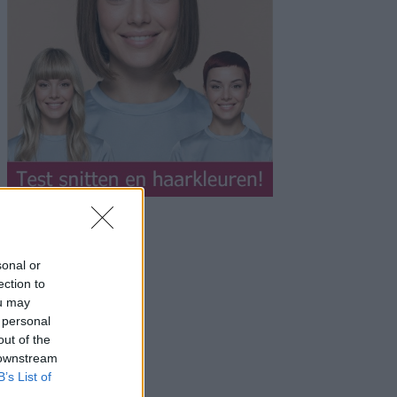
sonal or
ection to
ou may
 personal
out of the
 downstream
B’s List of