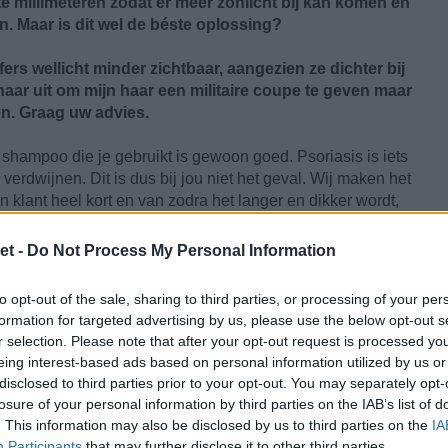
te millimeteren zodat er méér zonlicht bij kan komen en
en. Maar is dit wel de béste oplossing?
lfers wellicht minder zichtbaar, aangezien ze dichter bij
t naar uit om mijn haar een militaire coupe te geven maar
n. Graag uw advies.
hampoo die je gebruikt is gewoon goed. Psoriasis is iets
rdwijnen. Dit is dus bij jou niet het geval. Wij maken het
 klant heel kort en van zodra het langer en dikker wordt,
s opnieuw tijd voor de kapper en moet het haar wéér kort
et -
Do Not Process My Personal Information
ng zijn. Het is in ieder geval het proberen waard. Wat je kan
to opt-out of the sale, sharing to third parties, or processing of your per
ren voordat je er metéén
met de tondeuse
overheen gaat.
formation for targeted advertising by us, please use the below opt-out s
aar dan wanneer het maar een paar mm lang is. We wensen
r selection. Please note that after your opt-out request is processed y
eing interest-based ads based on personal information utilized by us or
disclosed to third parties prior to your opt-out. You may separately opt-
losure of your personal information by third parties on the IAB’s list of
. This information may also be disclosed by us to third parties on the
IA
Participants
that may further disclose it to other third parties.