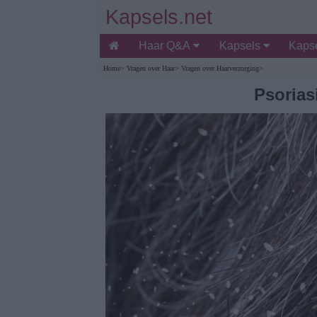
Kapsels.net
Haar Q&A
Kapsels
Kapse
Home
>
Vragen over Haar
>
Vragen over Haarverzorging
>
Psorias