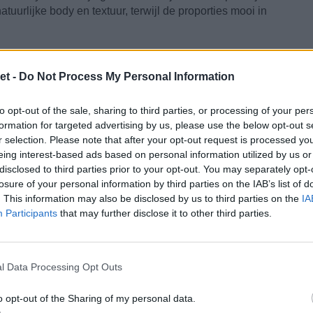
urlijke body en textuur, terwijl de proporties mooi in
een ovaal gezicht. Lange lagen zorgen voor zachte
t de symmetrie van je gezicht benadrukt. Ga je liever voor
et -
Do Not Process My Personal Information
golven perfect. Ze omlijsten je gezicht op een zachte,
e verstoppen.
to opt-out of the sale, sharing to third parties, or processing of your per
formation for targeted advertising by us, please use the below opt-out s
lage
paardenstaarten
trekken de aandacht naar je
r selection. Please note that after your opt-out request is processed y
onchalant - laten je jukbeenderen en kaaklijn extra opvallen.
eing interest-based ads based on personal information utilized by us or
este van twee werelden: je haar én je gezicht komen mooi
disclosed to third parties prior to your opt-out. You may separately opt-
losure of your personal information by third parties on the IAB’s list of
. This information may also be disclosed by us to third parties on the
IA
Participants
that may further disclose it to other third parties.
l Data Processing Opt Outs
o opt-out of the Sharing of my personal data.