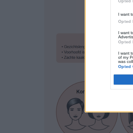
Opted 
I want t
Opted 
I want 
Advertis
Opted 
I want t
of my P
was col
Opted 