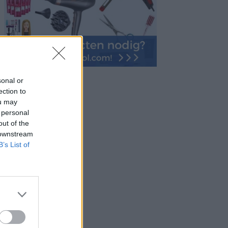
sonal or
ection to
ou may
 personal
out of the
 downstream
B’s List of