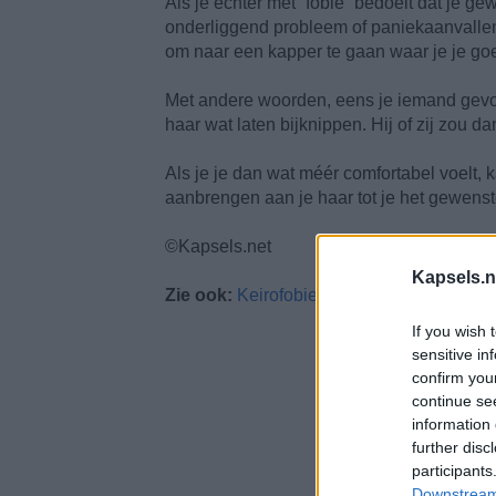
Als je echter met “fobie” bedoelt dat je g
onderliggend probleem of paniekaanvallen
om naar een kapper te gaan waar je je goed
Met andere woorden, eens je iemand gevon
haar wat laten bijknippen. Hij of zij zou 
Als je je dan wat méér comfortabel voelt, 
aanbrengen aan je haar tot je het gewenst
©Kapsels.net
Kapsels.n
Zie ook:
Keirofobie of angst voor de kapp
If you wish 
sensitive in
confirm you
continue se
information 
further disc
participants
Downstream 