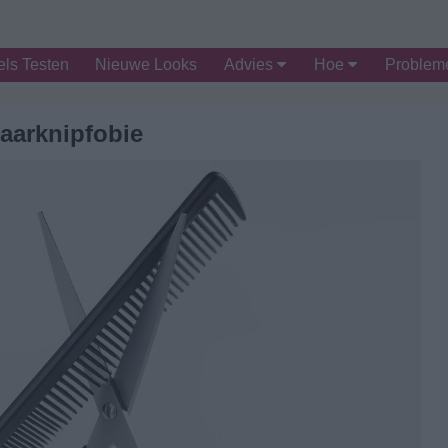
ls Testen
Nieuwe Looks
Advies
Hoe
Proble
aarknipfobie