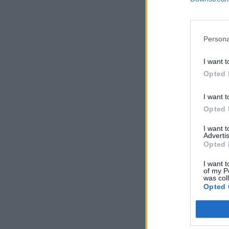
Persona
I want t
Opted 
I want t
Opted 
I want 
Advertis
Opted 
I want t
of my P
was col
Opted 