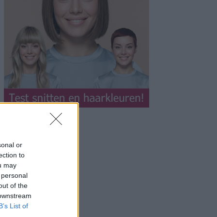
sonal or
ection to
ou may
 personal
out of the
 downstream
B’s List of