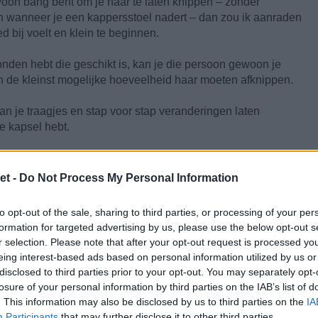
ewoon bang bent om je haar te laten knippen – zonder
 wanneer je een kappersstoel nadert – dan zou ik aanraden
 bij voelt en klein te beginnen.
den hebt die geschikt is, kan je die persoon gewoon je
dan de kleinst mogelijke hoeveelheid haar moeten afknippen.
kan je traagjes en stap voor stap veranderingen laten
e kapsel hebt.
et -
Do Not Process My Personal Information
er
to opt-out of the sale, sharing to third parties, or processing of your per
formation for targeted advertising by us, please use the below opt-out s
r selection. Please note that after your opt-out request is processed y
eing interest-based ads based on personal information utilized by us or
disclosed to third parties prior to your opt-out. You may separately opt-
losure of your personal information by third parties on the IAB’s list of
. This information may also be disclosed by us to third parties on the
IA
Participants
that may further disclose it to other third parties.