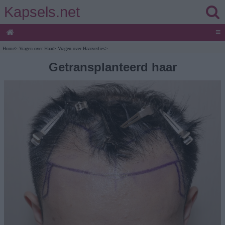
Kapsels.net
≡
Home
>
Vragen over Haar
>
Vragen over Haarverlies
>
Getransplanteerd haar