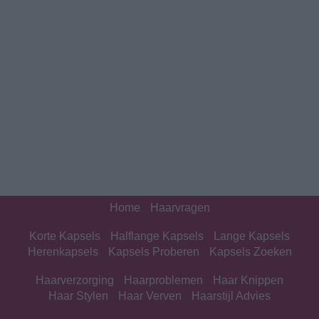
Home
Haarvragen
Korte Kapsels
Halflange Kapsels
Lange Kapsels
Herenkapsels
Kapsels Proberen
Kapsels Zoeken
Haarverzorging
Haarproblemen
Haar Knippen
Haar Stylen
Haar Verven
Haarstijl Advies