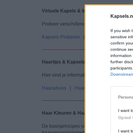
Virtuele Kapels & Make-overs
Kapsels.n
Probeer verschillende kapsels uit met onz
If you wish 
sensitive in
Kapsels Proberen
|
Metamorfoses
|
confirm you
continue se
information 
further disc
Haartips & Kapseladvies
participants
Downstream 
Hier vind je informatie om je te helpen het 
Haaradvies
|
Haaradvies voor Oudere D
Persona
I want t
Haar Kleuren & Haarverzorging
Opted 
De basisprincipes van mooi en gezond haar,
I want t
haarverzorgingsmethoden.