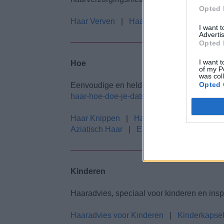
Opted 
Haar Verven
|
Haarverzorging
|
I want 
Advertis
Opted 
I want t
Hoe
of my P
was col
Opted 
Eenvoudige en heldere informatie om je te
haar-hoe-doe-je-dats
!
Haar Knippen
|
Haar Straightenen
|
Ha
Aziatisch Haar
|
Extensions
|
Pruiken
Kinderen
Haaradvies, speciaal voor kinderen en inspi
Haaradvies voor Kinderen
|
Kinderkapse