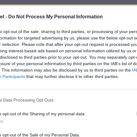
et -
Do Not Process My Personal Information
e
haarapp
en laat de vele make-overs je inspireren voor jouw ni
to opt-out of the sale, sharing to third parties, or processing of your per
formation for targeted advertising by us, please use the below opt-out s
r selection. Please note that after your opt-out request is processed y
eing interest-based ads based on personal information utilized by us or
disclosed to third parties prior to your opt-out. You may separately opt-
losure of your personal information by third parties on the IAB’s list of
. This information may also be disclosed by us to third parties on the
IA
Participants
that may further disclose it to other third parties.
perfecte kapsel voor jou te vinden. Ontdek mooie looks die aanslu
ames
|
Kort Haar
|
Krullend Haar
|
Lang Haar
|
Mannen
l Data Processing Opt Outs
o opt-out of the Sharing of my personal data.
In
 met onderwerpen die variëren van het kiezen van de juiste haar
o opt-out of the Sale of my Personal Data.