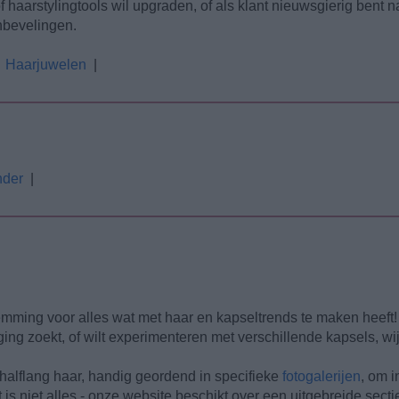
f haarstylingtools wil upgraden, of als klant nieuwsgierig bent 
anbevelingen.
|
Haarjuwelen
|
nder
|
mming voor alles wat met haar en kapseltrends te maken heeft! O
ing zoekt, of wilt experimenteren met verschillende kapsels, wij
f halflang haar, handig geordend in specifieke
fotogalerijen
, om i
 is niet alles - onze website beschikt over een uitgebreide sect