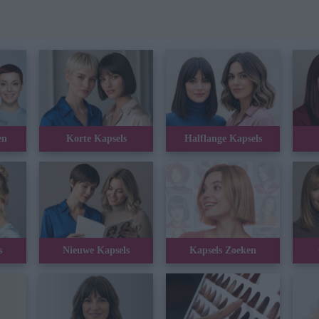
en
Korte Kapsels
Halflange Kapsels
s
Nieuwe Kapsels
Kapsels Zoeken