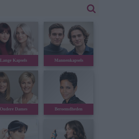
Lange Kapsels
Mannenkapsels
Oudere Dames
Beroemdheden