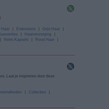
!
 Haar
|
Extensions
|
Grijs Haar
|
aarverlies
|
Haarverzorging
|
|
Retro Kapsels
|
Rood Haar
|
ties. Laat je inspireren door deze
eroemdheden
|
Collecties
|