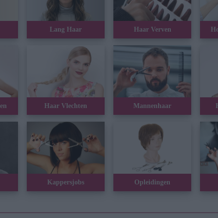
Lang Haar
Haar Verven
Ho
nen
Haar Vlechten
Mannenhaar
Kappersjobs
Opleidingen