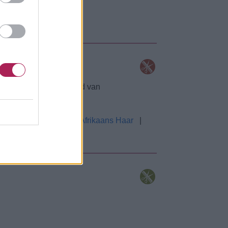
erdompelen in de wereld van
t
|
Roodharigen
|
Afrikaans Haar
|