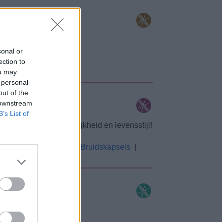
euwe look!
sonal or
ection to
ou may
 personal
out of the
 downstream
B’s List of
iten bij jouw persoonlijkheid en levensstijl!
haar
|
Retro Haar
|
Bruidskapsels
|
kleur tot de juiste