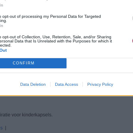
In
to opt-out of processing my Personal Data for Targeted
ing.
In
o opt-out of Collection, Use, Retention, Sale, and/or Sharing
ersonal Data that Is Unrelated with the Purposes for which it
lected.
Out
 helpen moeiteloos je gewenste kapsel te bereiken. Laat je ond
CONFIRM
ar Stylen
|
Haar Opsteken
|
Haar Vlechten
|
Paardenstaar
|
Data Deletion
Data Access
Privacy Policy
ratie voor kinderkapsels.
ls
|