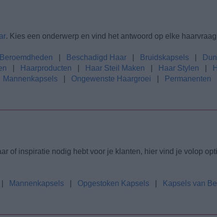
ar
. Kies een onderwerp en vind het antwoord op elke haarvraag
Beroemdheden
|
Beschadigd Haar
|
Bruidskapsels
|
Dun
en
|
Haarproducten
|
Haar Steil Maken
|
Haar Stylen
|
H
|
Mannenkapsels
|
Ongewenste Haargroei
|
Permanenten
ar of inspiratie nodig hebt voor je klanten, hier vind je volop op
|
Mannenkapsels
|
Opgestoken Kapsels
|
Kapsels van B