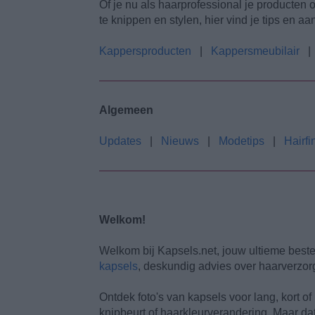
Of je nu als haarprofessional je producten o
te knippen en stylen, hier vind je tips en a
Kappersproducten
|
Kappersmeubilair
Algemeen
Updates
|
Nieuws
|
Modetips
|
Hairfi
Welkom!
Welkom bij Kapsels.net, jouw ultieme beste
kapsels
, deskundig advies over haarverzorg
Ontdek foto's van kapsels voor lang, kort o
knipbeurt of haarkleurverandering. Maar dat