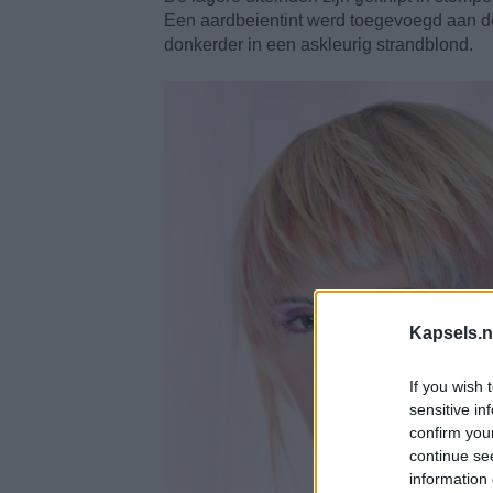
Een aardbeientint werd toegevoegd aan de
donkerder in een askleurig strandblond.
Kapsels.n
If you wish 
sensitive in
confirm you
continue se
information 