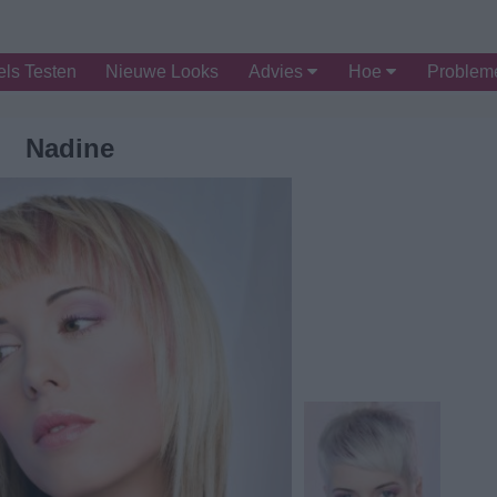
ls Testen
Nieuwe Looks
Advies
Hoe
Proble
Nadine