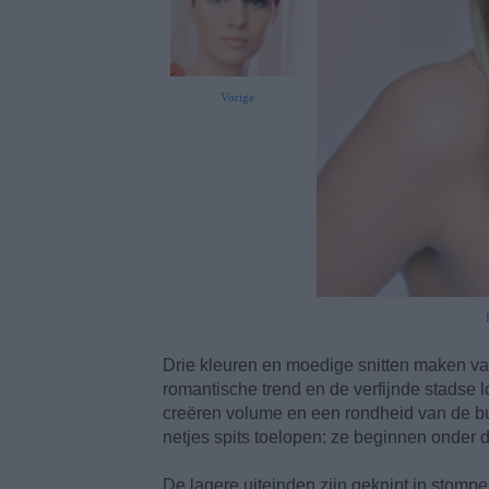
Vorige
Drie kleuren en moedige snitten maken v
romantische trend en de verfijnde stadse 
creëren volume en een rondheid van de bui
netjes spits toelopen: ze beginnen onder d
De lagere uiteinden zijn geknipt in stompe 