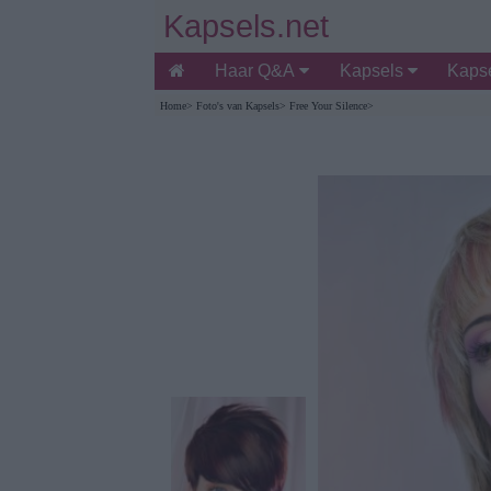
Kapsels.net
Haar Q&A
Kapsels
Kapse
Home
>
Foto's van Kapsels
>
Free Your Silence
>