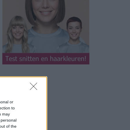
sonal or
ection to
ou may
 personal
out of the