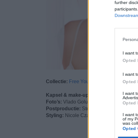
further disc
participants
Downstream 
Persona
I want t
Opted 
I want t
Collectie:
Free Your Silence
Opted 
I want 
Kapsel & make-up:
J. 7 artistiek team
Advertis
Foto’s:
Vlado Golub
Opted 
Postproductie:
Steffen Müller
I want t
Styling:
Nicole Czapalla
of my P
was col
Opted 