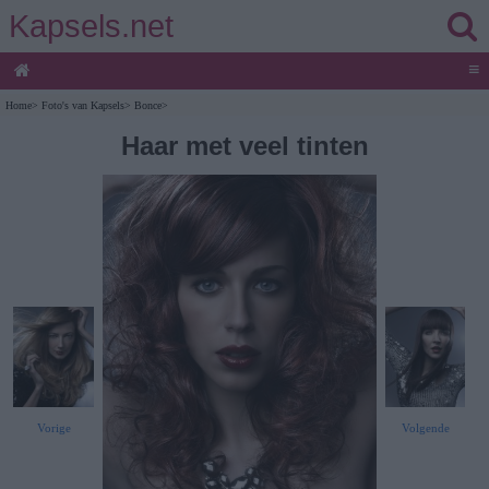
Kapsels.net
≡
Home
>
Foto's van Kapsels
>
Bonce
>
Haar met veel tinten
Vorige
Volgende