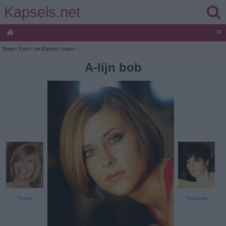
Kapsels.net
≡
Home
>
Foto's van Kapsels
>
Lente
>
A-lijn bob
Vorige
Volgende