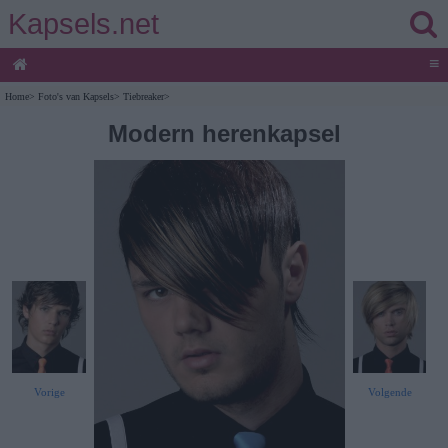
Kapsels.net
≡
Home
>
Foto's van Kapsels
>
Tiebreaker
>
Modern herenkapsel
Vorige
Volgende