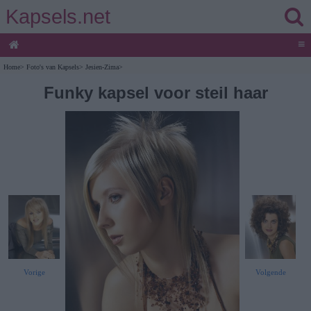
Kapsels.net
≡
Home
>
Foto's van Kapsels
>
Jesien-Zima
>
Funky kapsel voor steil haar
Vorige
Volgende