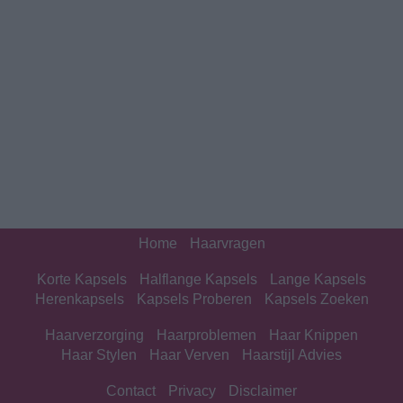
Home
Haarvragen
Korte Kapsels
Halflange Kapsels
Lange Kapsels
Herenkapsels
Kapsels Proberen
Kapsels Zoeken
Haarverzorging
Haarproblemen
Haar Knippen
Haar Stylen
Haar Verven
Haarstijl Advies
Contact
Privacy
Disclaimer