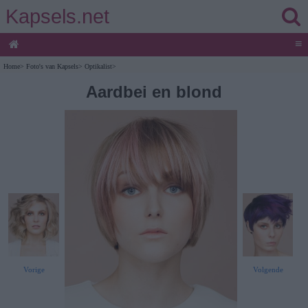
Kapsels.net
≡
Home
>
Foto's van Kapsels
>
Optikalist
>
Aardbei en blond
Vorige
Volgende