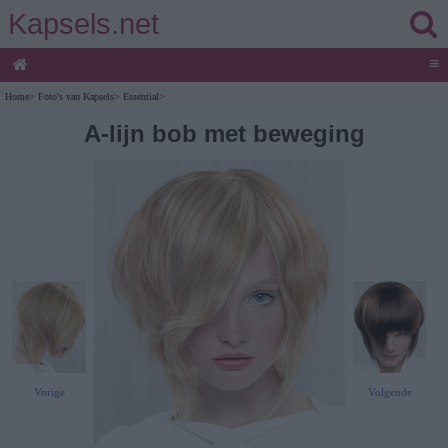
Kapsels.net
≡
Home
>
Foto's van Kapsels
>
Essential
>
A-lijn bob met beweging
Vorige
Volgende