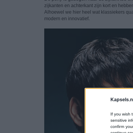
zijkanten en achterkant zijn kort en hebben
Alhoewel we hier heel wat klassiekers qu
modern en innovatief.
Kapsels.n
If you wish 
sensitive in
confirm you
continue se