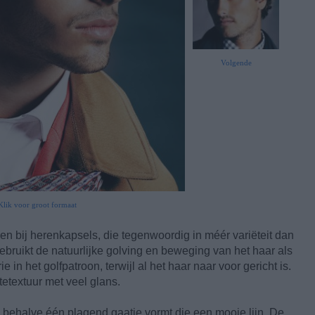
Volgende
Klik voor groot formaat
en bij herenkapsels, die tegenwoordig in méér variëteit dan
ebruikt de natuurlijke golving en beweging van het haar als
in het golfpatroon, terwijl al het haar naar voor gericht is.
tetextuur met veel glans.
 behalve één plagend gaatje vormt die een mooie lijn. De