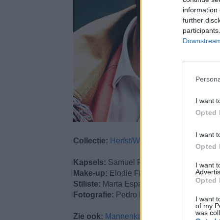
information 
further disc
participants
Downstream 
Persona
I want t
Opted 
I want t
Collectie:
Herfst/Winter
Opted 
Kapsels:
Samuel Rocher Team
I want 
Advertis
Make-up:
Elodie Fiuza
Opted 
Stiliste:
Marta Espadas
Fotografie:
Pedro Pacheco
I want t
of my P
was col
Zie ook:
Mannenkapsels