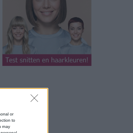
sonal or
ection to
ou may
 personal