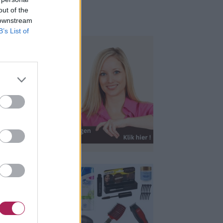
out of the
 downstream
B’s List of