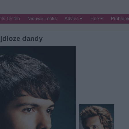
ls Testen
Nieuwe Looks
Advies
Hoe
Proble
ijdloze dandy