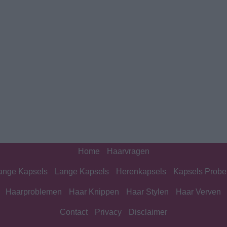
Home
Haarvragen
lange Kapsels
Lange Kapsels
Herenkapsels
Kapsels Probe
Haarproblemen
Haar Knippen
Haar Stylen
Haar Verven
Contact
Privacy
Disclaimer