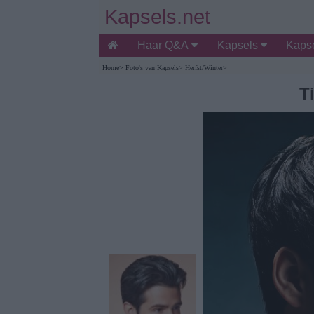
Kapsels.net
Haar Q&A
Kapsels
Kapse
Home
>
Foto's van Kapsels
>
Herfst/Winter
>
T