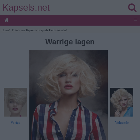
Kapsels.net
≡
Home
>
Foto's van Kapsels
>
Kapsels Herfst-Winter
>
Warrige lagen
Vorige
Volgende