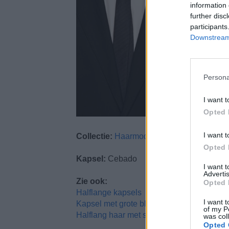
information 
further disc
participants
Downstream 
Persona
I want t
Opted 
I want t
Collectie:
Haarmode 2
Opted 
Kapsel:
Cebado
I want 
Advertis
Zie ook:
Opted 
Halflange kapsels
I want t
Kapsel met grote blonde krullen
of my P
Halflang haar met sensuele golven
was col
Opted 