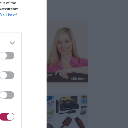
out of the
 downstream
B’s List of