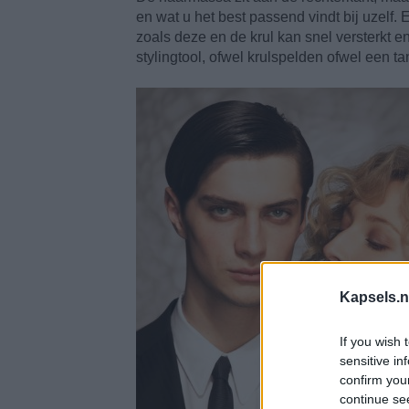
en wat u het best passend vindt bij uzelf. 
zoals deze en de krul kan snel versterkt
stylingtool, ofwel krulspelden ofwel een ta
Kapsels.n
If you wish 
sensitive in
confirm you
continue se