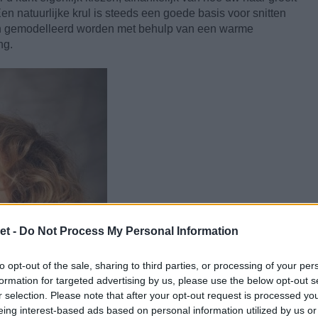
Een natuurlijke krul is steeds een goede basis voor snitten
 en gemodelleerd worden met behulp van een warme
ng.
et -
Do Not Process My Personal Information
to opt-out of the sale, sharing to third parties, or processing of your per
formation for targeted advertising by us, please use the below opt-out s
r selection. Please note that after your opt-out request is processed y
eing interest-based ads based on personal information utilized by us or