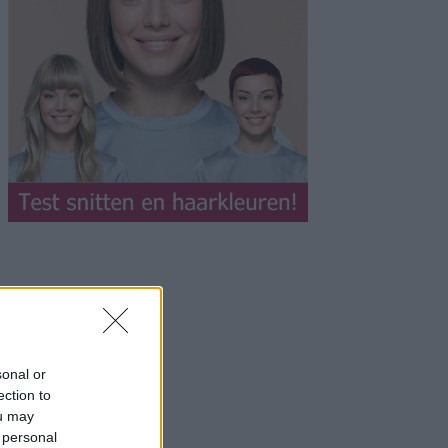
sonal or
ection to
ou may
 personal