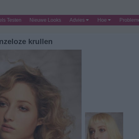
ls Testen
Nieuwe Looks
Advies
Hoe
Proble
nzeloze krullen