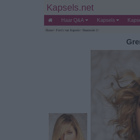
Kapsels.net
Haar Q&A
Kapsels
Kapse
Home
>
Foto's van Kapsels
>
Haarmode 2
>
Gre