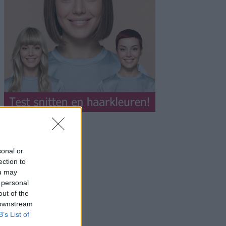
sonal or
ection to
ou may
 personal
out of the
 downstream
B’s List of