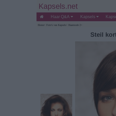
Kapsels.net
Haar Q&A
Kapsels
Kapse
Home
>
Foto's van Kapsels
>
Haarmode 2
>
Steil kor