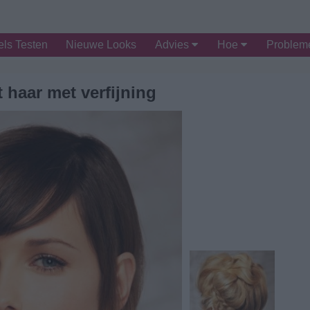
ls Testen
Nieuwe Looks
Advies
Hoe
Proble
t haar met verfijning