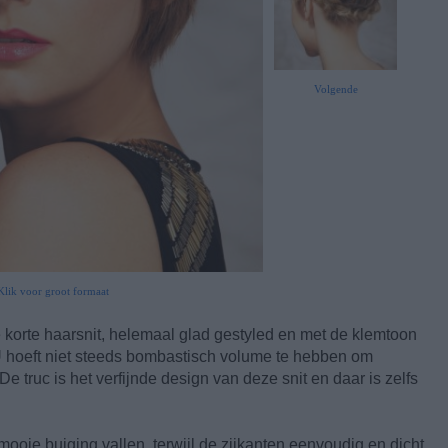
Volgende
Klik voor groot formaat
 korte haarsnit, helemaal glad gestyled en met de klemtoon
. U hoeft niet steeds bombastisch volume te hebben om
De truc is het verfijnde design van deze snit en daar is zelfs
mooie buiging vallen, terwijl de zijkanten eenvoudig en dicht