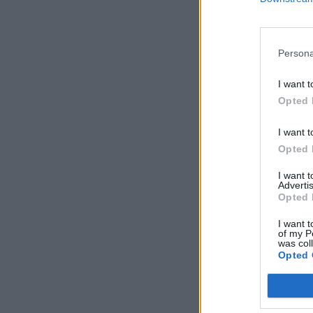
Persona
I want t
Opted 
I want t
Opted 
I want 
Advertis
Opted 
I want t
of my P
was col
Opted 