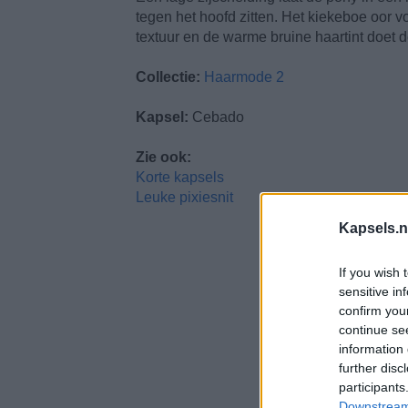
tegen het hoofd zitten. Het kiekeboe oor v
textuur en de warme bruine haartint doet d
Collectie:
Haarmode 2
Kapsel:
Cebado
Zie ook:
Korte kapsels
Leuke pixiesnit
Kapsels.n
If you wish 
sensitive in
confirm you
continue se
information 
further disc
participants
Downstream 