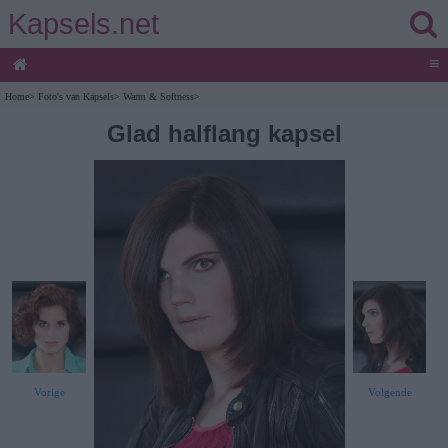
Kapsels.net
≡
Home
>
Foto's van Kapsels
>
Warm & Softness
>
Glad halflang kapsel
Vorige
Volgende