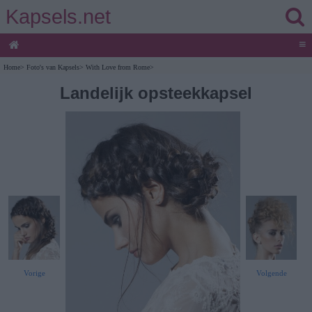
Kapsels.net
≡
Home
>
Foto's van Kapsels
>
With Love from Rome
>
Landelijk opsteekkapsel
Vorige
Volgende